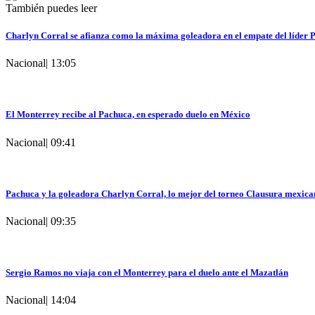
También puedes leer
Charlyn Corral se afianza como la máxima goleadora en el empate del líder 
Nacional
|
13:05
El Monterrey recibe al Pachuca, en esperado duelo en México
Nacional
|
09:41
Pachuca y la goleadora Charlyn Corral, lo mejor del torneo Clausura mexic
Nacional
|
09:35
Sergio Ramos no viaja con el Monterrey para el duelo ante el Mazatlán
Nacional
|
14:04