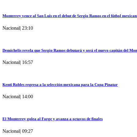
Monterrey vence al San Luis en el debut de Sergio Ramos en el fútbol mexica
Nacional
|
23:10
Demichelis revela que Sergio Ramos debutará y será el nuevo capitán del Mo
Nacional
|
16:57
Kenti Robles regresa a la selección mexicana para la Copa Pinatar
Nacional
|
14:00
El Monterrey golea al Forge y avanza a octavos de finales
Nacional
|
09:27