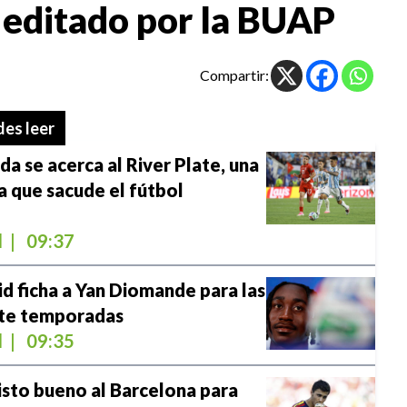
, editado por la BUAP
Compartir:
es leer
a se acerca al River Plate, una
a que sacude el fútbol
l
|
09:37
id ficha a Yan Diomande para las
ete temporadas
l
|
09:35
visto bueno al Barcelona para