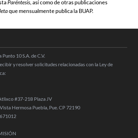
ista
Paréntesis
, así como de otras publicaciones
leta
que mensualmente publica la BUAP.
 Punto 10 S.A. de C.V.
cibir y resolver solicitudes relacionadas con la Ley de
ca:
 Atlixco #37-218 Plaza JV
 Vista Hermosa Puebla, Pue. CP 72190
 4671012
MISIÓN