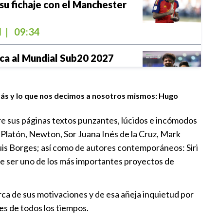
su fichaje con el Manchester
l
|
09:34
ica al Mundial Sub20 2027
1:57
demás y lo que nos decimos a nosotros mismos: Hugo
e sus páginas textos punzantes, lúcidos e incómodos
a: Platón, Newton, Sor Juana Inés de la Cruz, Mark
 refuerzo que cayó del cielo a
Luis Borges; así como de autores contemporáneos: Siri
mo su camiseta en la
e ser uno de los más importantes proyectos de
l
|
20:28
rca de sus motivaciones y de esa añeja inquietud por
es de todos los tiempos.
rruecos?, dónde será la final