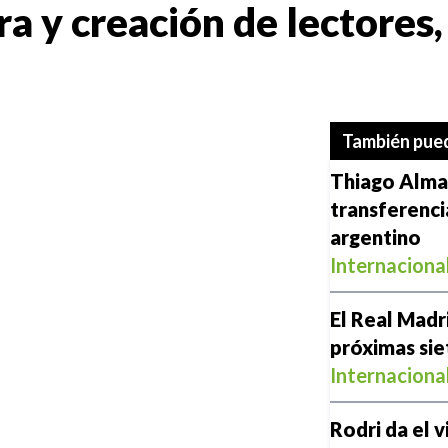
ra y creación de lectores
También pued
Thiago Almad
transferenci
argentino
Internaciona
El Real Madr
próximas si
Internaciona
Rodri da el 