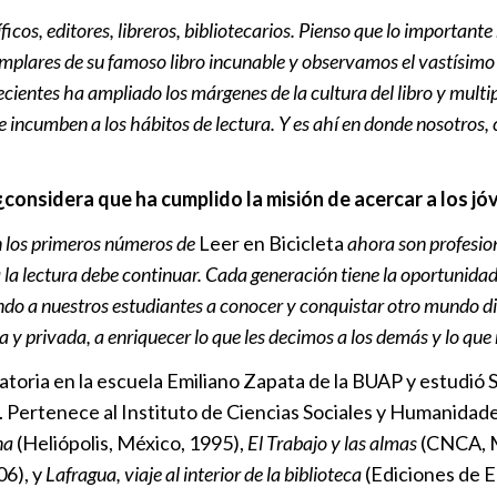
os, editores, libreros, bibliotecarios. Pienso que lo importante n
mplares de su famoso libro incunable y observamos el vastísim
recientes ha ampliado los márgenes de la cultura del libro y multi
 incumben a los hábitos de lectura. Y es ahí en donde nosotros,
¿considera que ha cumplido la misión de acercar a los jóv
n los primeros números de
Leer en Bicicleta
ahora son profesion
a la lectura debe continuar. Cada generación tiene la oportunida
do a nuestros estudiantes a conocer y conquistar otro mundo di
ca y privada, a enriquecer lo que les decimos a los demás y lo q
toria en la escuela Emiliano Zapata de la BUAP y estudió
 Pertenece al Instituto de Ciencias Sociales y Humanidades
na
(Heliópolis, México, 1995),
El Trabajo y las almas
(CNCA, M
06), y
Lafragua, viaje al interior de la biblioteca
(Ediciones de 