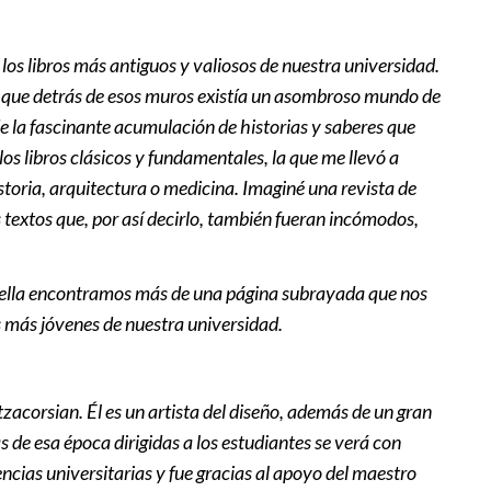
 2030
l
|
12:51
 los libros más antiguos y valiosos de nuestra universidad.
er que detrás de esos muros existía un asombroso mundo de
tas de Puebla entra al top 10
 de la fascinante acumulación de historias y saberes que
Minibasket
los libros clásicos y fundamentales, la que me llevó a
1
istoria, arquitectura o medicina. Imaginé una revista de
textos que, por así decirlo, también fueran incómodos,
e “es falso y engañoso” afirmar
metido la final del Mundial
huella encontramos más de una página subrayada que nos
l
|
12:03
es más jóvenes de nuestra universidad.
ece la final del Mundial a
 cambio de apoyos, según “The
zacorsian. Él es un artista del diseño, además de un gran
s de esa época dirigidas a los estudiantes se verá con
l
|
11:35
cias universitarias y fue gracias al apoyo del maestro