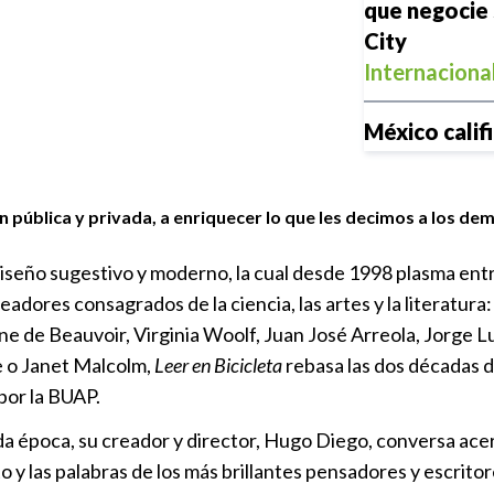
que negocie 
City
Internaciona
México calif
Nacional
|
2
ión pública y privada, a enriquecer lo que les decimos a los 
iseño sugestivo y moderno, la cual desde 1998 plasma entr
readores consagrados de la ciencia, las artes y la literatur
‘Vozinha’, un
ne de Beauvoir, Virginia Woolf, Juan José Arreola, Jorge 
Colo Colo co
e o Janet Malcolm,
Leer en Bicicleta
rebasa las dos décadas d
bienvenida
 por la BUAP.
Internaciona
da época, su creador y director, Hugo Diego, conversa ace
 y las palabras de los más brillantes pensadores y escritor
¿España o Ma