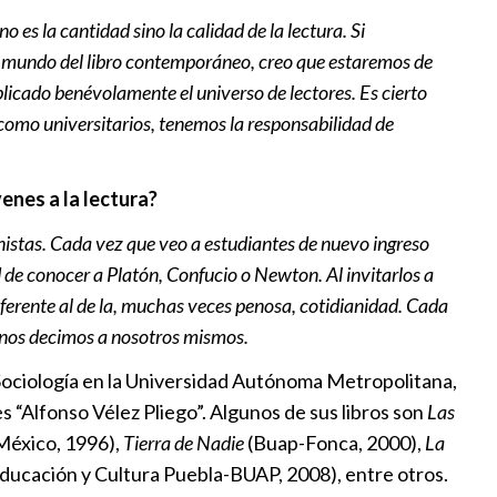
o es la cantidad sino la calidad de la lectura. Si
o mundo del libro contemporáneo, creo que estaremos de
plicado benévolamente el universo de lectores. Es cierto
 como universitarios, tenemos la responsabilidad de
enes a la lectura?
istas. Cada vez que veo a estudiantes de nuevo ingreso
d de conocer a Platón, Confucio o Newton. Al invitarlos a
ferente al de la, muchas veces penosa, cotidianidad. Cada
ue nos decimos a nosotros mismos.
 Sociología en la Universidad Autónoma Metropolitana,
 “Alfonso Vélez Pliego”. Algunos de sus libros son
Las
éxico, 1996),
Tierra de Nadie
(Buap-Fonca, 2000),
La
Educación y Cultura Puebla-BUAP, 2008), entre otros.