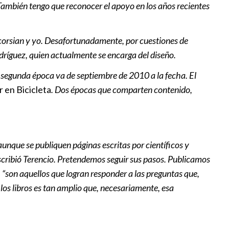
 También tengo que reconocer el apoyo en los años recientes
r para generar confianza, dice
bre debut en Leagues Cup con
rsian y yo. Desafortunadamente, por cuestiones de
ríguez, quien actualmente se encarga del diseño.
|
11:29
segunda época va de septiembre de 2010 a la fecha. El
r en Bicicleta
. Dos épocas que comparten contenido,
 aunque se publiquen páginas escritas por científicos y
scribió Terencio. Pretendemos seguir sus pasos. Publicamos
 “son aquellos que logran responder a las preguntas que,
los libros es tan amplio que, necesariamente, esa