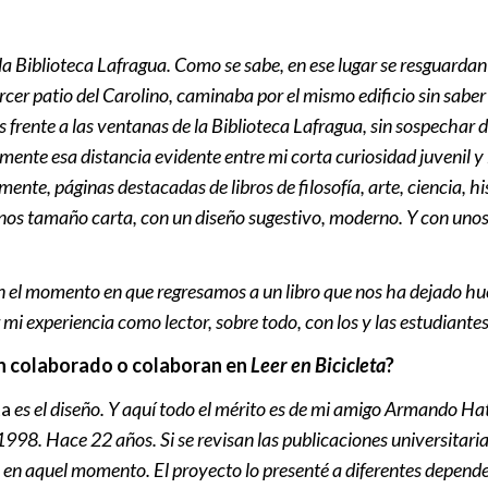
del Mundial
Internaciona
 la Biblioteca Lafragua. Como se sabe, en ese lugar se resguardan
rcer patio del Carolino, caminaba por el mismo edificio sin sab
Club Bayonne
es frente a las ventanas de la Biblioteca Lafragua, sin sospechar
nacional de 
amente esa distancia evidente entre mi corta curiosidad juvenil y 
Local
|
12:2
ente, páginas destacadas de libros de filosofía, arte, ciencia, h
nos tamaño carta, con un diseño sugestivo, moderno. Y con unos 
FIFA dice qu
que haya pro
2030
En el momento en que regresamos a un libro que nos ha dejado 
Internaciona
r mi experiencia como lector, sobre todo, con los y las estudiant
an colaborado o colaboran en
Leer en Bicicleta
?
Infantino ofr
Marruecos a
ta
es el diseño. Y aquí todo el mérito es de mi amigo Armando Hat
Times”
 1998. Hace 22 años. Si se revisan las publicaciones universitaria
Internaciona
 en aquel momento. El proyecto lo presenté a diferentes dependen