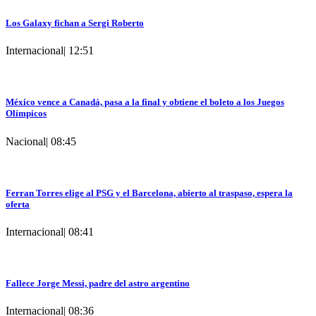
Los Galaxy fichan a Sergi Roberto
Internacional
|
12:51
México vence a Canadá, pasa a la final y obtiene el boleto a los Juegos
Olímpicos
Nacional
|
08:45
Ferran Torres elige al PSG y el Barcelona, abierto al traspaso, espera la
oferta
Internacional
|
08:41
Fallece Jorge Messi, padre del astro argentino
Internacional
|
08:36