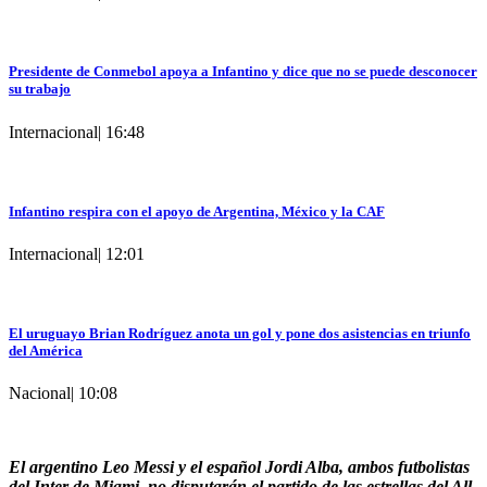
Presidente de Conmebol apoya a Infantino y dice que no se puede desconocer
su trabajo
Internacional
|
16:48
Infantino respira con el apoyo de Argentina, México y la CAF
Internacional
|
12:01
El uruguayo Brian Rodríguez anota un gol y pone dos asistencias en triunfo
del América
Nacional
|
10:08
El argentino Leo Messi y el español Jordi Alba, ambos futbolistas
del Inter de Miami, no disputarán el partido de las estrellas del All-