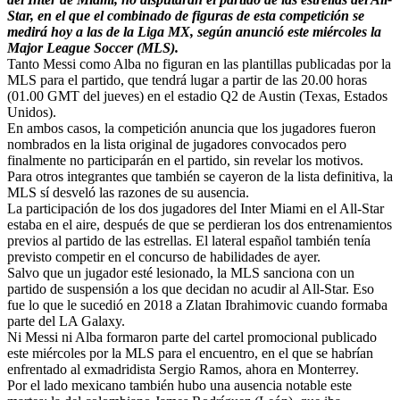
Star, en el que el combinado de figuras de esta competición se
medirá hoy a las de la Liga MX, según anunció este miércoles la
Major League Soccer (MLS).
Tanto Messi como Alba no figuran en las plantillas publicadas por la
MLS para el partido, que tendrá lugar a partir de las 20.00 horas
(01.00 GMT del jueves) en el estadio Q2 de Austin (Texas, Estados
Unidos).
En ambos casos, la competición anuncia que los jugadores fueron
nombrados en la lista original de jugadores convocados pero
finalmente no participarán en el partido, sin revelar los motivos.
Para otros integrantes que también se cayeron de la lista definitiva, la
MLS sí desveló las razones de su ausencia.
La participación de los dos jugadores del Inter Miami en el All-Star
estaba en el aire, después de que se perdieran los dos entrenamientos
previos al partido de las estrellas. El lateral español también tenía
previsto competir en el concurso de habilidades de ayer.
Salvo que un jugador esté lesionado, la MLS sanciona con un
partido de suspensión a los que decidan no acudir al All-Star. Eso
fue lo que le sucedió en 2018 a Zlatan Ibrahimovic cuando formaba
parte del LA Galaxy.
Ni Messi ni Alba formaron parte del cartel promocional publicado
este miércoles por la MLS para el encuentro, en el que se habrían
enfrentado al exmadridista Sergio Ramos, ahora en Monterrey.
Por el lado mexicano también hubo una ausencia notable este