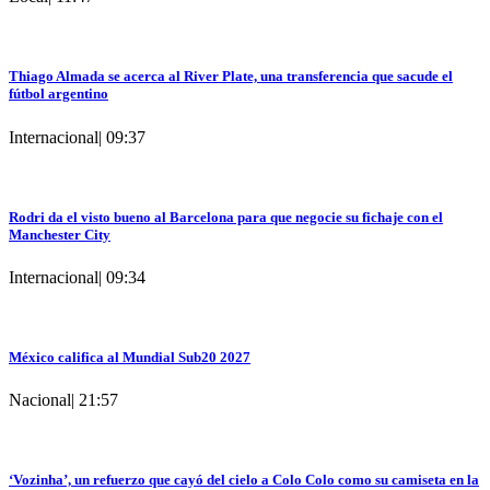
Thiago Almada se acerca al River Plate, una transferencia que sacude el
fútbol argentino
Internacional
|
09:37
Rodri da el visto bueno al Barcelona para que negocie su fichaje con el
Manchester City
Internacional
|
09:34
México califica al Mundial Sub20 2027
Nacional
|
21:57
‘Vozinha’, un refuerzo que cayó del cielo a Colo Colo como su camiseta en la