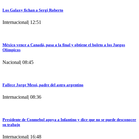
Los Galaxy fichan a Sergi Roberto
Internacional
|
12:51
México vence a Canadá, pasa a la final y obtiene el boleto a los Juegos
Olímpicos
Nacional
|
08:45
Fallece Jorge Messi, padre del astro argentino
Internacional
|
08:36
Presidente de Conmebol apoya a Infantino y dice que no se puede desconocer
su trabajo
Internacional
|
16:48