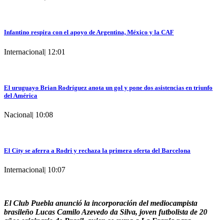
Infantino respira con el apoyo de Argentina, México y la CAF
Internacional
|
12:01
El uruguayo Brian Rodríguez anota un gol y pone dos asistencias en triunfo
del América
Nacional
|
10:08
El City se aferra a Rodri y rechaza la primera oferta del Barcelona
Internacional
|
10:07
El Club Puebla anunció la incorporación del mediocampista
brasileño Lucas Camilo Azevedo da Silva, joven futbolista de 20