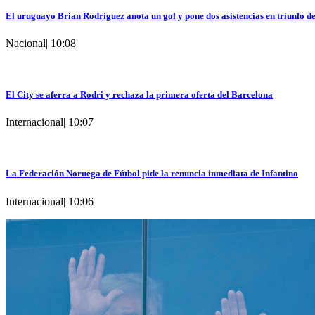
El uruguayo Brian Rodríguez anota un gol y pone dos asistencias en triunfo d
Nacional
|
10:08
El City se aferra a Rodri y rechaza la primera oferta del Barcelona
Internacional
|
10:07
La Federación Noruega de Fútbol pide la renuncia inmediata de Infantino
Internacional
|
10:06