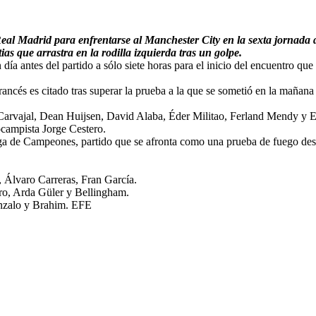
Real Madrid para enfrentarse al Manchester City en la sexta jornada
ias que arrastra en la rodilla izquierda tras un golpe.
 día antes del partido a sólo siete horas para el inicio del encuentro q
ancés es citado tras superar la prueba a la que se sometió en la mañana
Carvajal, Dean Huijsen, David Alaba, Éder Militao, Ferland Mendy y Ed
ocampista Jorge Cestero.
iga de Campeones, partido que se afronta como una prueba de fuego desp
 Álvaro Carreras, Fran García.
ro, Arda Güler y Bellingham.
onzalo y Brahim. EFE