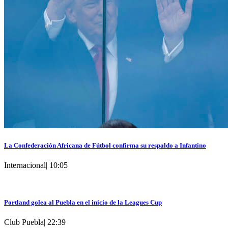
La Confederación Africana de Fútbol confirma su respaldo a Infantino
Internacional
|
10:05
Portland golea al Puebla en el inicio de la Leagues Cup
Club Puebla
|
22:39