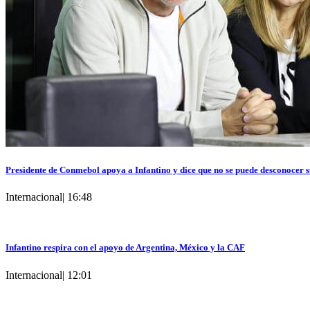
Presidente de Conmebol apoya a Infantino y dice que no se puede desconocer s
Internacional
|
16:48
Infantino respira con el apoyo de Argentina, México y la CAF
Internacional
|
12:01