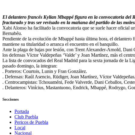
El delantero francés Kylian Mbappé figura en la convocatoria del 
fracturado y tras ser revisado en la mañana del partido de las molest
Xabi Alonso ha facilitado la convocatoria que se suele hacer oficial un
Bernabéu.
Pendiente de la evolución de Mbappé hasta última hora, el delantero fr
mantiene su titularidad o arranca el encuentro en el banquillo.
Ante la plaga de bajas por lesión, con Trent Alexander-Arnold, Dani 
los defensas Víctor Valdepeñas ‘Valde’ y Joan Martínez, más el centr
La lista de convocados del Real Madrid para la sexta jornada de la L
pasado domingo, la integran:
. Porteros: Courtois, Lunin y Fran González.
. Defensas: Raúl Asencio, Rüdiger, Joan Martínez, Víctor Valdepeñas,
. Centrocampistas: Tchouaméni, Fede Valverde, Dani Ceballos, Ceste
. Delanteros: Vinícius, Mastantuono, Endrick, Mbappé, Rodrygo, G
Secciones
Portada
Club Puebla
Pericos de Puebla
Local
Nacional