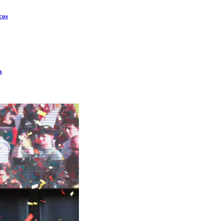
cos
a