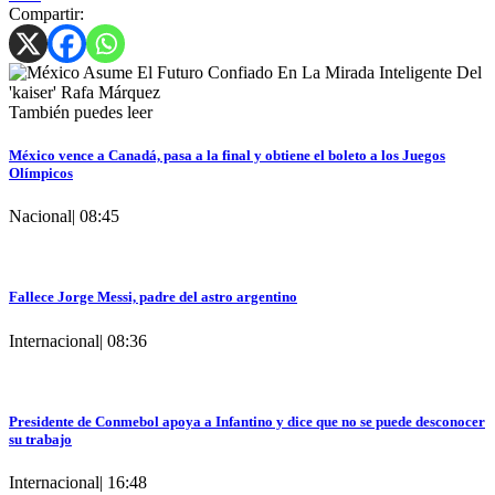
Compartir:
También puedes leer
México vence a Canadá, pasa a la final y obtiene el boleto a los Juegos
Olímpicos
Nacional
|
08:45
Fallece Jorge Messi, padre del astro argentino
Internacional
|
08:36
Presidente de Conmebol apoya a Infantino y dice que no se puede desconocer
su trabajo
Internacional
|
16:48