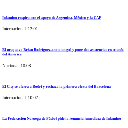
Infantino respira con el apoyo de Argentina, México y la CAF
Internacional
|
12:01
El uruguayo Brian Rodríguez anota un gol y pone dos asistencias en triunfo
del América
Nacional
|
10:08
El City se aferra a Rodri y rechaza la primera oferta del Barcelona
Internacional
|
10:07
La Federación Noruega de Fútbol pide la renuncia inmediata de Infantino