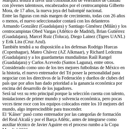
Márquez tendrá a favor una combinación de veteranos de calidad
con jóvenes talentosos, encabezados por el centrocampista Gilberto
Mora, de 17 años, la nueva joya del balompié nacional.
Entre las figuras con más margen de crecimiento, todas con 26 años
o menos, el nuevo seleccionador contará con los delanteros
Armando González (Guadalajara) y Santiago Giménez (Milán) y los
centrocampistas Obed Vargas (Atlético de Madrid), Brian Gutiérrez
(Guadalajara), Marcel Ruiz (Toluca), Diego Lainez (Tigres UANL)
y Erik Lira (Cruz Azul).
También tendrá a su disposición a los defensas Rodrigo Huecas
(Copenhague), Mateo Chávez (AZ Alkmaar), y Richard Ledezma
(Guadalajara) y a los guardametas mundialistas Raúl Rangel
(Guadalajara) y Carlos Acevedo (Santos Laguna), entre otros.
Considerado como uno de los tres mejores futbolistas de México en
la historia, el nuevo entrenador del Tri posee la personalidad para
negociar con los directivos de la Federación y dueños de clubes del
país que por años han dado prioridad a la ganancia económica por
encima del desarrollo de los jugadores.
Será tal vez su reto principal porque la selección cuenta con talento,
instalaciones de primer mundo y solvencia económica, pero pocas
veces tiene roce con los equipos colocados entre los 10 mejores del
mundo, algo imprescindible para trascender.
El ‘Káiser’ pasó como entrenador por las categorías de formación
del Real Alcalá y por el Barça Atlètic, antes de integrarse como
auxiliar técnico de Javier Aguirre en el proceso rumbo a la Copa