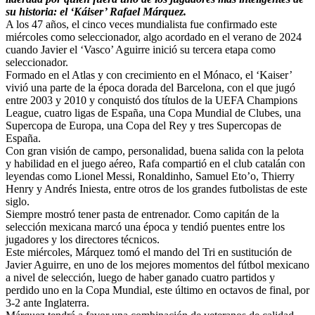
su historia: el ‘Káiser’ Rafael Márquez.
A los 47 años, el cinco veces mundialista fue confirmado este
miércoles como seleccionador, algo acordado en el verano de 2024
cuando Javier el ‘Vasco’ Aguirre inició su tercera etapa como
seleccionador.
Formado en el Atlas y con crecimiento en el Mónaco, el ‘Kaiser’
vivió una parte de la época dorada del Barcelona, con el que jugó
entre 2003 y 2010 y conquistó dos títulos de la UEFA Champions
League, cuatro ligas de España, una Copa Mundial de Clubes, una
Supercopa de Europa, una Copa del Rey y tres Supercopas de
España.
Con gran visión de campo, personalidad, buena salida con la pelota
y habilidad en el juego aéreo, Rafa compartió en el club catalán con
leyendas como Lionel Messi, Ronaldinho, Samuel Eto’o, Thierry
Henry y Andrés Iniesta, entre otros de los grandes futbolistas de este
siglo.
Siempre mostró tener pasta de entrenador. Como capitán de la
selección mexicana marcó una época y tendió puentes entre los
jugadores y los directores técnicos.
Este miércoles, Márquez tomó el mando del Tri en sustitución de
Javier Aguirre, en uno de los mejores momentos del fútbol mexicano
a nivel de selección, luego de haber ganado cuatro partidos y
perdido uno en la Copa Mundial, este último en octavos de final, por
3-2 ante Inglaterra.