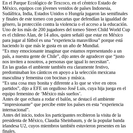
En el Parque Ecológico de Texcoco, en el céntrico Estado de
México, equipos con jóvenes venidos de países Indonesia,
Sudáfrica, India, Estados Unidos o Hungría jugaron las semifinales
y finales de este torneo con pancartas que defendían la igualdad de
género, la protección contra la violencia o el acceso a la educación.
Uno de los más de 200 jugadores del torneo Street Child World Cup
es el chileno Alan, de 14 años, quien señaló que estar en México
para jugar al fútbol es una “experiencia maravillosa” porque está
haciendo lo que más le gusta en un año de Mundial.
“Es muy emocionante imaginar que estamos representando a un
país, a nuestra gente de Chile”, dijo antes de agradecer que “justo
nos inviten a nosotros, a personas que igual lo necesitan”.
En las gradas el ambiente también era claramente festivo,
predominaban los cánticos en apoyo a la selección mexicana
masculina y femenina con bocinas y música.
“Es una cosa muy bonita y diferente a lo que se vive en otros
partidos”, dijo a EFE un orgulloso José Luis, cuya hija juega en el
equipo femenino de ‘México más sueños’.
Antes de que echara a rodar el balón, se destacó el ambiente
“impresionante” que percibe entre los países en esta “experiencia
internacional”.
Antes del inicio, todos los participantes recibieron la visita de la
presidenta de México, Claudia Sheinbaum, y de la popular banda
irlandesa U2, cuyos miembros también estuvieron presentes en las
finales.