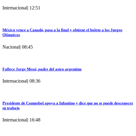
Internacional
|
12:51
México vence a Canadá, pasa a la final y obtiene el boleto a los Juegos
Olímpicos
Nacional
|
08:45
Fallece Jorge Messi, padre del astro argentino
Internacional
|
08:36
Presidente de Conmebol apoya a Infantino y dice que no se puede desconocer
su trabajo
Internacional
|
16:48