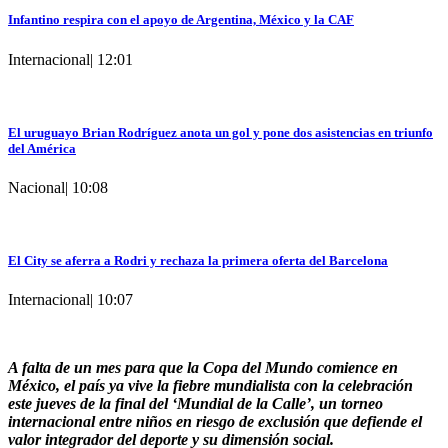
Infantino respira con el apoyo de Argentina, México y la CAF
Internacional
|
12:01
El uruguayo Brian Rodríguez anota un gol y pone dos asistencias en triunfo
del América
Nacional
|
10:08
El City se aferra a Rodri y rechaza la primera oferta del Barcelona
Internacional
|
10:07
A falta de un mes para que la Copa del Mundo comience en
México, el país ya vive la fiebre mundialista con la celebración
este jueves de la final del ‘Mundial de la Calle’, un torneo
internacional entre niños en riesgo de exclusión que defiende el
valor integrador del deporte y su dimensión social.