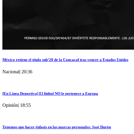
México retiene el título sub’20 de la Concacaf tras vencer a Estados Unidos
Nacional
|
20:36
[En Línea Deportiva] El fútbol NO le pertenece a Europa
Opinión
|
18:55
Tenemos que hacer énfasis en las marcas personales: José Durón