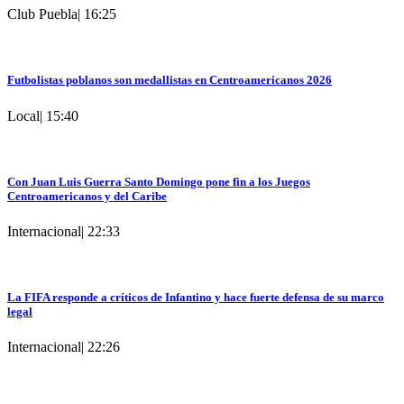
Club Puebla
|
16:25
Futbolistas poblanos son medallistas en Centroamericanos 2026
Local
|
15:40
Con Juan Luis Guerra Santo Domingo pone fin a los Juegos
Centroamericanos y del Caribe
Internacional
|
22:33
La FIFA responde a críticos de Infantino y hace fuerte defensa de su marco
legal
Internacional
|
22:26