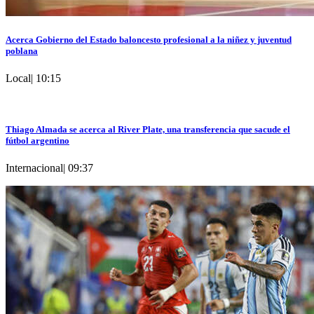
Acerca Gobierno del Estado baloncesto profesional a la niñez y juventud
poblana
Local
|
10:15
Thiago Almada se acerca al River Plate, una transferencia que sacude el
fútbol argentino
Internacional
|
09:37