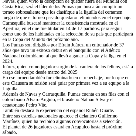
Navas, quien vivió la decepción de quedar fuera del Mundial con
Costa Rica, será el líder de los Pumas que buscarán cumplir un
torneo sobresaliente que los clasifique a la liguilla del certamen,
luego de que el torneo pasado quedaron eliminados en el repechaje.
Carrasquilla buscará mantener la consistencia mostrada en el
Apertura, en el que fue titular en 14 de 17 partidos, para seguir
como uno de los habituales en la selección de su país que participará
en la Copa del Mundo del próximo año.
Los Pumas son dirigidos por Efraín Juárez, un entrenador de 37
años que tuvo un exitoso debut en el banquillo con el Atlético
Nacional colombiano, al que llevó a ganar la Copa y la liga en el
2024.
Juárez, quien como jugador surgió de la cantera de los felinos, está a
cargo del equipo desde marzo del 2025.
En ese torneo también fue eliminado en el repechaje, por lo que en
este Clausura su misión será guiar por primera vez a su equipo a la
Liguilla.
Además de Navas y Carrasquilla, Pumas cuenta en sus filas con el
colombiano Álvaro Angulo, el brasileño Nathan Silva y el
ecuatoriano Pedro Vite.
También destaca la experiencia del español Rubén Duarte.
Entre sus estrellas nacionales aparece el delantero Guillermo
Martínez, quien ha recibido algunas convocatorias a selección.
El plantel de 26 jugadores estará en Acapulco hasta el próximo
sábado.