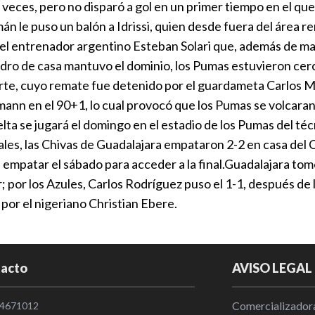
y dice que n
ces, pero no disparó a gol en un primer tiempo en el que su
trabajo
mán le puso un balón a Idrissi, quien desde fuera del área 
Internaciona
l entrenador argentino Esteban Solari que, además de marca
dro de casa mantuvo el dominio, los Pumas estuvieron cerc
Infantino re
arte, cuyo remate fue detenido por el guardameta Carlos
México y la
nn en el 90+1, lo cual provocó que los Pumas se volcaran a
Internaciona
ta se jugará el domingo en el estadio de los Pumas del téc
nales, las Chivas de Guadalajara empataron 2-2 en casa del C
El uruguayo 
n empatar el sábado para acceder a la final.Guadalajara to
pone dos asi
por los Azules, Carlos Rodríguez puso el 1-1, después de lo
Nacional
|
1
por el nigeriano Christian Ebere.
El City se af
oferta del B
acto
AVISO LEGAL
Internaciona
Comercializadora
4671012