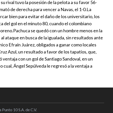
o se puede desconocer su
 rival tuvo la posesión de la pelota a su favor 56-
remató de derecha para vencer a Navas, el 1-0.La
l
|
16:48
r bien para evitar el daño de los universitario, los
a del gol en el minuto 80, cuando el colombiano
spira con el apoyo de Argentina,
 Moreno.Pachuca se quedó con un hombre menos en la
 CAF
l ataque en busca de la igualada, sin resultados ante
l
|
12:01
nico Efraín Juárez, obligados a ganar como locales
ruz Azul, un resultado a favor de los tapatíos, que,
Brian Rodríguez anota un gol y
mó ventaja con un gol de Santiago Sandoval, en un
stencias en triunfo del América
 cual, Ángel Sepúlveda le regresó a la ventaja a
0:08
erra a Rodri y rechaza la primera
arcelona
l
|
10:07
 Punto 10 S.A. de C.V.