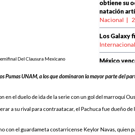
obtiene su o
natación artí
Nacional
|
2
Los Galaxy f
Internaciona
México vence
obtiene el b
los Pumas UNAM, a los que dominaron la mayor parte del parti
Nacional
|
0
Fallece Jorg
 en el duelo de ida de la serie con un gol del marroquí Ous
argentino
ar a su rival para contraatacar, el Pachuca fue dueño de l
Internaciona
Presidente 
o con el guardameta costarricense Keylor Navas, quien par