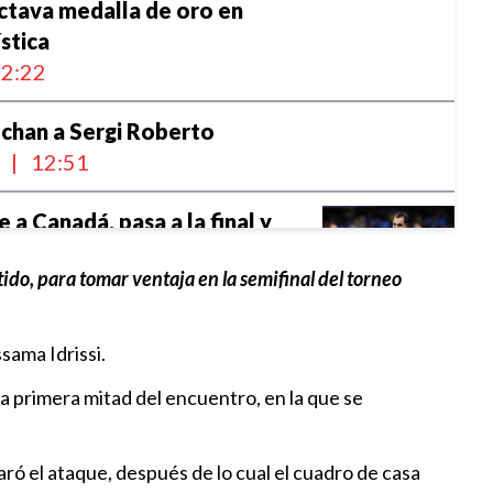
ctava medalla de oro en
stica
2:22
ichan a Sergi Roberto
l
|
12:51
 a Canadá, pasa a la final y
oleto a los Juegos Olímpicos
do, para tomar ventaja en la semifinal del torneo
8:45
e Messi, padre del astro
sama Idrissi.
a primera mitad del encuentro, en la que se
l
|
08:36
de Conmebol apoya a Infantino
ó el ataque, después de lo cual el cuadro de casa