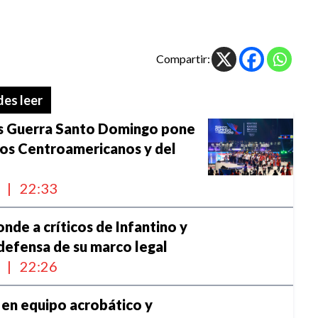
Compartir:
es leer
is Guerra Santo Domingo pone
egos Centroamericanos y del
l
|
22:33
onde a críticos de Infantino y
defensa de su marco legal
l
|
22:26
en equipo acrobático y