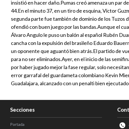
insistió en hacer daño.Pumas creó amenaza un par de ve
44.En el minuto 37, en un tiro de esquina, Víctor Guz
segunda parte fue también de dominio de los Tuzos de
ofendió con buen juego por las bandas.Aunque el cua
Álvaro Angulo le puso un balón al español Rubén Du
cancha con la expulsión del brasileño Eduardo Bauerma
un oponente que aguantó bien atrás.El partido de vuel
para no ser eliminados.Ayer, en el inicio de las semifi
por haber jugado mejor la fase regular, solo necesita
error garrafal del guardameta colombiano Kevin Mier; 
Guadalajara, alcanzado con un penalti bien ejecutado 
Secciones
Cont
Portada