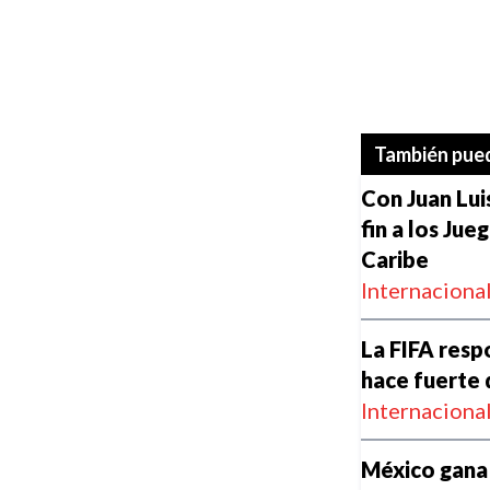
También pued
Con Juan Lu
fin a los Ju
Caribe
Internaciona
La FIFA resp
hace fuerte 
Internaciona
México gana 