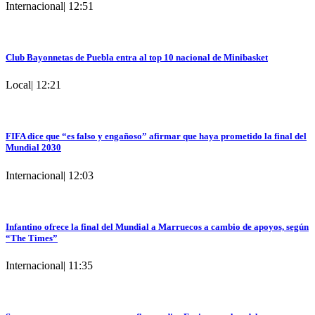
Internacional
|
12:51
Club Bayonnetas de Puebla entra al top 10 nacional de Minibasket
Local
|
12:21
FIFA dice que “es falso y engañoso” afirmar que haya prometido la final del
Mundial 2030
Internacional
|
12:03
Infantino ofrece la final del Mundial a Marruecos a cambio de apoyos, según
“The Times”
Internacional
|
11:35