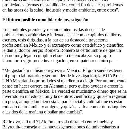
propiedades, formas o estabilidades, con el fin de atacar problemas
en las áreas de la salud, industria y medio ambiente, entre otros”.
El futuro posible como líder de investigación
Los múltiples premios y reconocimientos, las decenas de
publicaciones arbitradas e indexadas, así como capítulos de libros
escritos, tesis dirigidas, a la par de su destacada trayectoria
profesional en México y el extranjero como catedrático y científico,
le dan al doctor Sergio Romero Romero la certidumbre de que un
día no muy lejano cumplirá el sueño de encabezar su propio
laboratorio y grupo de investigación, en su patria o en otro país.
“Me gustaría muchísimo regresar a México. El gran sueño es tener
mi propio laboratorio y ser un líder de investigación; la BUAP o la
UNAM serían las prioridades si me dieran a elegir. Por un momento
pensé en hacer carrera en Alemania, pero quiero ayudar a crecer la
parte científica en México. La verdad es muchísimo dinero que se ha
invertido en mi educación y la de otros científicos y quisiera regresar
un poco; aunque también está la parte social y cultural que es estar
rodeado de tu familia y amigos, y quizás, salir a comer unos taquitos
a las dos de la mañana o bailar una cumbia”.
Reflexivo, a 9 mil 772 kilómetros -la distancia entre Puebla y
Bayreuth- aconseja a las nuevas generaciones de universitarios a