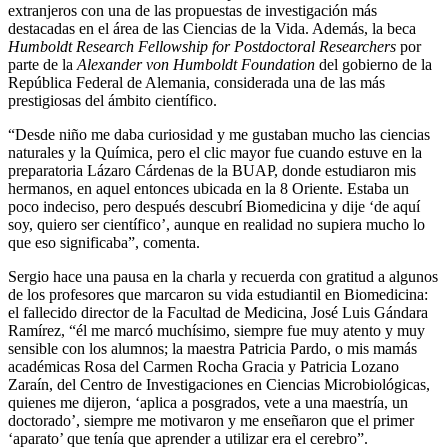
extranjeros con una de las propuestas de investigación más
destacadas en el área de las Ciencias de la Vida. Además, la beca
Humboldt Research Fellowship for Postdoctoral Researchers
por
parte de la
Alexander von Humboldt Foundation
del gobierno de la
República Federal de Alemania, considerada una de las más
prestigiosas del ámbito científico.
“Desde niño me daba curiosidad y me gustaban mucho las ciencias
naturales y la Química, pero el clic mayor fue cuando estuve en la
preparatoria Lázaro Cárdenas de la BUAP, donde estudiaron mis
hermanos, en aquel entonces ubicada en la 8 Oriente. Estaba un
poco indeciso, pero después descubrí Biomedicina y dije ‘de aquí
soy, quiero ser científico’, aunque en realidad no supiera mucho lo
que eso significaba”, comenta.
Sergio hace una pausa en la charla y recuerda con gratitud a algunos
de los profesores que marcaron su vida estudiantil en Biomedicina:
el fallecido director de la Facultad de Medicina, José Luis Gándara
Ramírez, “él me marcó muchísimo, siempre fue muy atento y muy
sensible con los alumnos; la maestra Patricia Pardo, o mis mamás
académicas Rosa del Carmen Rocha Gracia y Patricia Lozano
Zaraín, del Centro de Investigaciones en Ciencias Microbiológicas,
quienes me dijeron, ‘aplica a posgrados, vete a una maestría, un
doctorado’, siempre me motivaron y me enseñaron que el primer
‘aparato’ que tenía que aprender a utilizar era el cerebro”.