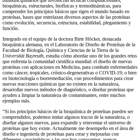
multidisciplinarios que involucran técnicas computacionales,
bioquímicas, estructurales, biofísicas y termodinámicas, para
comprender los principios básicos que rigen el mundo basado en
proteínas, bases que entrelazan diversos aspectos de las proteínas
como evolución, secuencia, estructura, estabilidad, plegamiento y
función.
Integrado en el equipo de la doctora Birte Höcker, destacada
bioquímica alemana, en el Laboratorio de Diseño de Proteínas de la
Facultad de Biología, Química y Ciencias de la Tierra de la
Universität Bayreuth
, estudia cómo abordar uno de los grandes retos
que enfrenta la comunidad científica mundial: el diseño de nuevas
proteínas con aplicaciones en Medicina, para combatir enfermedades
como cáncer, tropicales, crónico-degenerativas o COVID-19; o bien
en biotecnología o biorremediación, con procedimientos para crear
nuevas reacciones químicas que no existen en la naturaleza,
desarrollar nuevos métodos de diagnóstico, o diseñar proteínas que
ayuden a limpiar la naturaleza de contaminantes, entre muchos
ejemplos más.
“Si los principios básicos de la bioquímica de proteínas pueden ser
comprendidos, podemos imitar algunos trucos de la naturaleza, o
diseñar algunos nuevos, para expandir y reinventar el universo de
proteínas que hoy existe. Actualmente me desempeño en el área de
diseño e ingeniería de proteínas para crear y mejorarlas con
diferentes características a las que hoy conocemos, nuevas