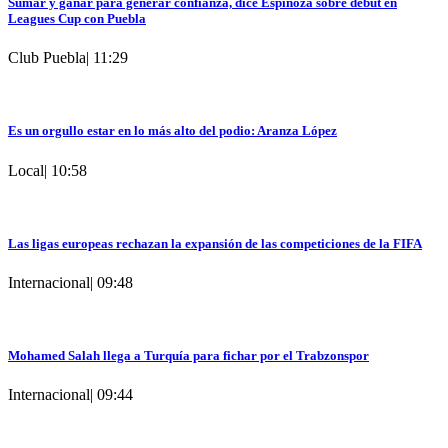
Sumar y ganar para generar confianza, dice Espinoza sobre debut en
Leagues Cup con Puebla
Club Puebla
|
11:29
Es un orgullo estar en lo más alto del podio: Aranza López
Local
|
10:58
Las ligas europeas rechazan la expansión de las competiciones de la FIFA
Internacional
|
09:48
Mohamed Salah llega a Turquía para fichar por el Trabzonspor
Internacional
|
09:44