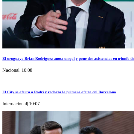
El uruguayo Brian Rodríguez anota un gol y pone dos asistencias en triunfo d
Nacional
|
10:08
El City se aferra a Rodri y rechaza la primera oferta del Barcelona
Internacional
|
10:07