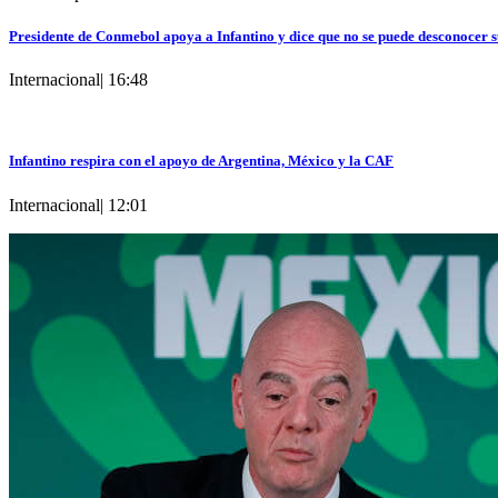
Presidente de Conmebol apoya a Infantino y dice que no se puede desconocer s
Internacional
|
16:48
Infantino respira con el apoyo de Argentina, México y la CAF
Internacional
|
12:01