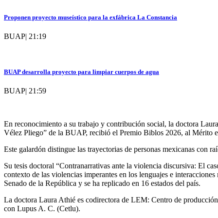
Proponen proyecto museístico para la exfábrica La Constancia
BUAP
|
21:19
BUAP desarrolla proyecto para limpiar cuerpos de agua
BUAP
|
21:59
En reconocimiento a su trabajo y contribución social, la doctora Lau
Vélez Pliego” de la BUAP, recibió el Premio Biblos 2026, al Mérito
Este galardón distingue las trayectorias de personas mexicanas con raíc
Su tesis doctoral “Contranarrativas ante la violencia discursiva: El ca
contexto de las violencias imperantes en los lenguajes e interacciones
Senado de la República y se ha replicado en 16 estados del país.
La doctora Laura Athié es codirectora de LEM: Centro de producción de
con Lupus A. C. (Cetlu).