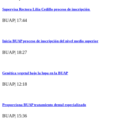
Supervisa Rectora Lilia Cedillo proceso de inscripción
BUAP
|
17:44
Inicia BUAP proceso de inscripción del nivel medio superior
BUAP
|
18:27
Genética vegetal bajo la lupa en la BUAP
BUAP
|
12:18
Proporciona BUAP tratamiento dental especializado
BUAP
|
15:36