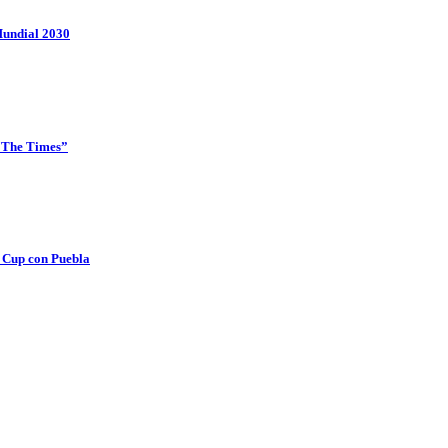
 Mundial 2030
 “The Times”
s Cup con Puebla