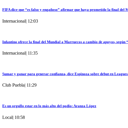
FIFA dice que “es falso y engañoso” afirmar que haya prometido la final del
Internacional
|
12:03
Infantino ofrece la final del Mundial a Marruecos a cambio de apoyos, según
Internacional
|
11:35
Sumar y ganar para generar confianza, dice Espinoza sobre debut en League
Club Puebla
|
11:29
Es un orgullo estar en lo más alto del podio: Aranza López
Local
|
10:58