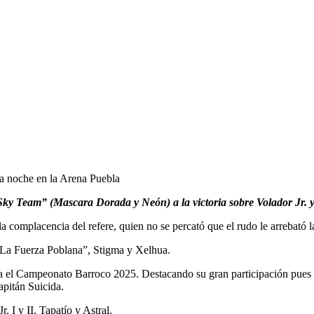
 la noche en la Arena Puebla
 al “Sky Team” (Mascara Dorada y Neón) a la victoria sobre Volador J
 complacencia del refere, quien no se percató que el rudo le arrebató l
 “La Fuerza Poblana”, Stigma y Xelhua.
a el Campeonato Barroco 2025. Destacando su gran participación pues el
apitán Suicida.
. I y II, Tapatío y Astral.