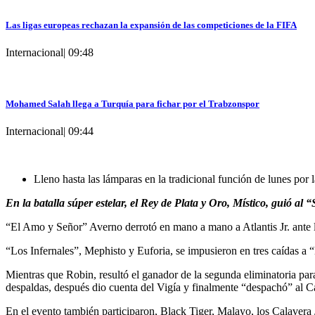
Las ligas europeas rechazan la expansión de las competiciones de la FIFA
Internacional
|
09:48
Mohamed Salah llega a Turquía para fichar por el Trabzonspor
Internacional
|
09:44
Lleno hasta las lámparas en la tradicional función de lunes por
En la batalla súper estelar, el Rey de Plata y Oro, Místico, guió
“El Amo y Señor” Averno derrotó en mano a mano a Atlantis Jr. ante la
“Los Infernales”, Mephisto y Euforia, se impusieron en tres caídas a
Mientras que Robin, resultó el ganador de la segunda eliminatoria par
despaldas, después dio cuenta del Vigía y finalmente “despachó” al C
En el evento también participaron, Black Tiger, Malayo, los Calavera Jr