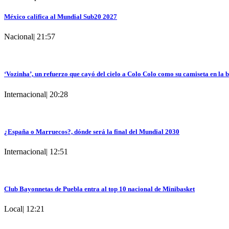
México califica al Mundial Sub20 2027
Nacional
|
21:57
‘Vozinha’, un refuerzo que cayó del cielo a Colo Colo como su camiseta en la 
Internacional
|
20:28
¿España o Marruecos?, dónde será la final del Mundial 2030
Internacional
|
12:51
Club Bayonnetas de Puebla entra al top 10 nacional de Minibasket
Local
|
12:21