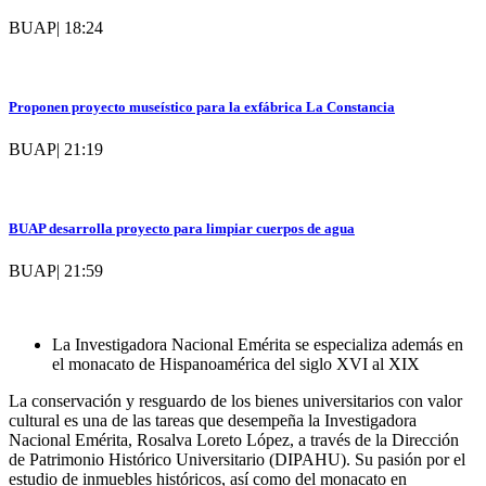
BUAP
|
18:24
Proponen proyecto museístico para la exfábrica La Constancia
BUAP
|
21:19
BUAP desarrolla proyecto para limpiar cuerpos de agua
BUAP
|
21:59
La Investigadora Nacional Emérita se especializa además en
el monacato de Hispanoamérica del siglo XVI al XIX
La conservación y resguardo de los bienes universitarios con valor
cultural es una de las tareas que desempeña la Investigadora
Nacional Emérita, Rosalva Loreto López, a través de la Dirección
de Patrimonio Histórico Universitario (DIPAHU). Su pasión por el
estudio de inmuebles históricos, así como del monacato en