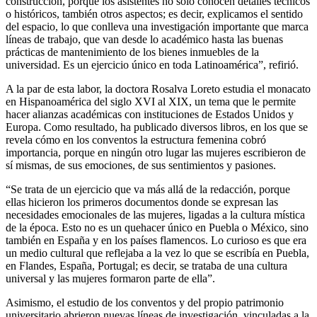
construcción, porque los asistentes no sólo conocen detalles técnicos
o históricos, también otros aspectos; es decir, explicamos el sentido
del espacio, lo que conlleva una investigación importante que marca
líneas de trabajo, que van desde lo académico hasta las buenas
prácticas de mantenimiento de los bienes inmuebles de la
universidad. Es un ejercicio único en toda Latinoamérica”, refirió.
A la par de esta labor, la doctora Rosalva Loreto estudia el monacato
en Hispanoamérica del siglo XVI al XIX, un tema que le permite
hacer alianzas académicas con instituciones de Estados Unidos y
Europa. Como resultado, ha publicado diversos libros, en los que se
revela cómo en los conventos la estructura femenina cobró
importancia, porque en ningún otro lugar las mujeres escribieron de
sí mismas, de sus emociones, de sus sentimientos y pasiones.
“Se trata de un ejercicio que va más allá de la redacción, porque
ellas hicieron los primeros documentos donde se expresan las
necesidades emocionales de las mujeres, ligadas a la cultura mística
de la época. Esto no es un quehacer único en Puebla o México, sino
también en España y en los países flamencos. Lo curioso es que era
un medio cultural que reflejaba a la vez lo que se escribía en Puebla,
en Flandes, España, Portugal; es decir, se trataba de una cultura
universal y las mujeres formaron parte de ella”.
Asimismo, el estudio de los conventos y del propio patrimonio
universitario abrieron nuevas líneas de investigación, vinculadas a la