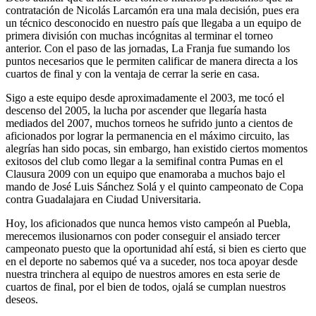
contratación de Nicolás Larcamón era una mala decisión, pues era
un técnico desconocido en nuestro país que llegaba a un equipo de
primera división con muchas incógnitas al terminar el torneo
anterior. Con el paso de las jornadas, La Franja fue sumando los
puntos necesarios que le permiten calificar de manera directa a los
cuartos de final y con la ventaja de cerrar la serie en casa.
Sigo a este equipo desde aproximadamente el 2003, me tocó el
descenso del 2005, la lucha por ascender que llegaría hasta
mediados del 2007, muchos torneos he sufrido junto a cientos de
aficionados por lograr la permanencia en el máximo circuito, las
alegrías han sido pocas, sin embargo, han existido ciertos momentos
exitosos del club como llegar a la semifinal contra Pumas en el
Clausura 2009 con un equipo que enamoraba a muchos bajo el
mando de José Luis Sánchez Solá y el quinto campeonato de Copa
contra Guadalajara en Ciudad Universitaria.
Hoy, los aficionados que nunca hemos visto campeón al Puebla,
merecemos ilusionarnos con poder conseguir el ansiado tercer
campeonato puesto que la oportunidad ahí está, si bien es cierto que
en el deporte no sabemos qué va a suceder, nos toca apoyar desde
nuestra trinchera al equipo de nuestros amores en esta serie de
cuartos de final, por el bien de todos, ojalá se cumplan nuestros
deseos.