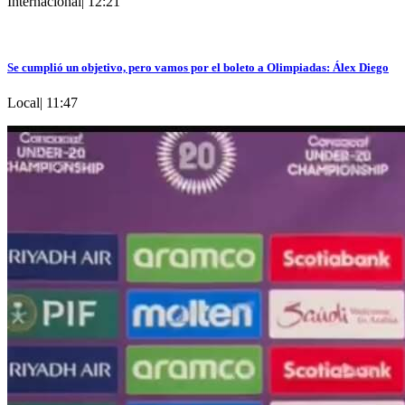
Internacional
|
12:21
Se cumplió un objetivo, pero vamos por el boleto a Olimpiadas: Álex Diego
Local
|
11:47