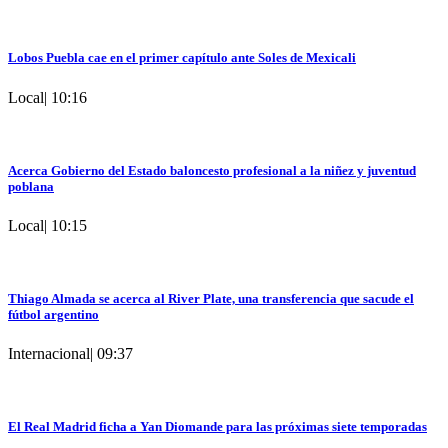
Lobos Puebla cae en el primer capítulo ante Soles de Mexicali
Local
|
10:16
Acerca Gobierno del Estado baloncesto profesional a la niñez y juventud
poblana
Local
|
10:15
Thiago Almada se acerca al River Plate, una transferencia que sacude el
fútbol argentino
Internacional
|
09:37
El Real Madrid ficha a Yan Diomande para las próximas siete temporadas