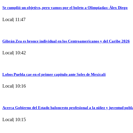
Se cumplió un objetivo, pero vamos por el boleto a Olimpiadas: Álex Diego
Local
|
11:47
Gibrán Zea es bronce individual en los Centroamericanos y del Caribe 2026
Local
|
10:42
Lobos Puebla cae en el primer capítulo ante Soles de Mexicali
Local
|
10:16
Acerca Gobierno del Estado baloncesto profesional a la niñez y juventud pobl
Local
|
10:15