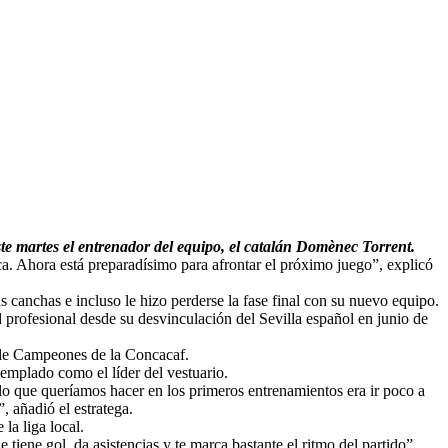
ste martes el entrenador del equipo, el catalán Domènec Torrent.
uca. Ahora está preparadísimo para afrontar el próximo juego”, explicó
s canchas e incluso le hizo perderse la fase final con su nuevo equipo.
profesional desde su desvinculación del Sevilla español en junio de
a de Campeones de la Concacaf.
templado como el líder del vestuario.
 lo que queríamos hacer en los primeros entrenamientos era ir poco a
 añadió el estratega.
la liga local.
iene gol, da asistencias y te marca bastante el ritmo del partido”,