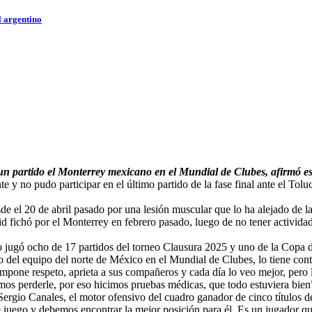
l argentino
r un partido el Monterrey mexicano en el Mundial de Clubes, afirmó e
 y no pudo participar en el último partido de la fase final ante el Tol
e el 20 de abril pasado por una lesión muscular que lo ha alejado de la
ichó por el Monterrey en febrero pasado, luego de no tener actividad 
ólo jugó ocho de 17 partidos del torneo Clausura 2025 y uno de la Cop
lo del equipo del norte de México en el Mundial de Clubes, lo tiene con
 impone respeto, aprieta a sus compañeros y cada día lo veo mejor, pero
os perderle, por eso hicimos pruebas médicas, que todo estuviera bien”,
 Sergio Canales, el motor ofensivo del cuadro ganador de cinco títulos de 
uego y debemos encontrar la mejor posición para él. Es un jugador que t