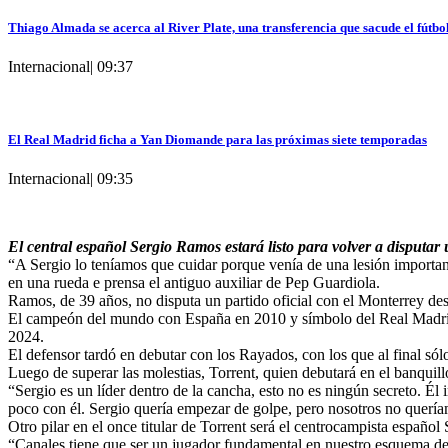
Thiago Almada se acerca al River Plate, una transferencia que sacude el fútbo
Internacional
|
09:37
El Real Madrid ficha a Yan Diomande para las próximas siete temporadas
Internacional
|
09:35
El central español Sergio Ramos estará listo para volver a disputa
“A Sergio lo teníamos que cuidar porque venía de una lesión importante
en una rueda e prensa el antiguo auxiliar de Pep Guardiola.
Ramos, de 39 años, no disputa un partido oficial con el Monterrey desd
El campeón del mundo con España en 2010 y símbolo del Real Madrid f
2024.
El defensor tardó en debutar con los Rayados, con los que al final s
Luego de superar las molestias, Torrent, quien debutará en el banquil
“Sergio es un líder dentro de la cancha, esto no es ningún secreto. Él
poco con él. Sergio quería empezar de golpe, pero nosotros no queríam
Otro pilar en el once titular de Torrent será el centrocampista español
“Canales tiene que ser un jugador fundamental en nuestro esquema de j