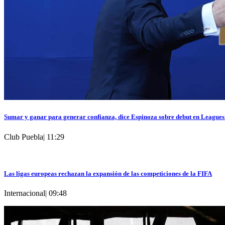
Sumar y ganar para generar confianza, dice Espinoza sobre debut en League
Club Puebla
|
11:29
Las ligas europeas rechazan la expansión de las competiciones de la FIFA
Internacional
|
09:48