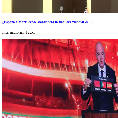
¿España o Marruecos?, dónde será la final del Mundial 2030
Internacional
|
12:51