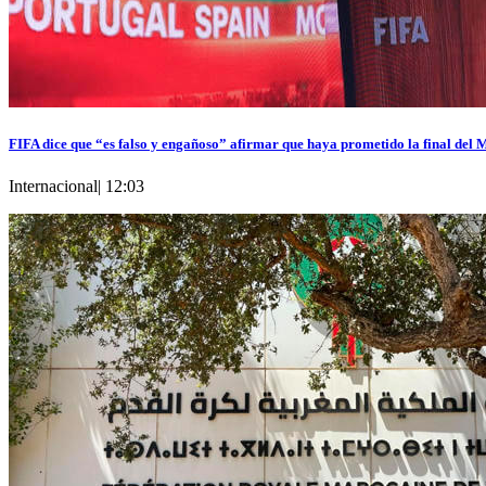
FIFA dice que “es falso y engañoso” afirmar que haya prometido la final del
Internacional
|
12:03