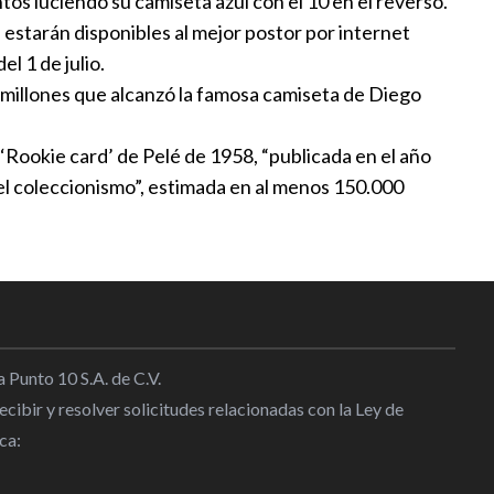
tos luciendo su camiseta azul con el 10 en el reverso.
l
|
22:26
e estarán disponibles al mejor postor por internet
ichan a Sergi Roberto
el 1 de julio.
l
|
12:51
3 millones que alcanzó la famosa camiseta de Diego
 ‘Rookie card’ de Pelé de 1958, “publicada en el año
 a Canadá, pasa a la final y
 del coleccionismo”, estimada en al menos 150.000
oleto a los Juegos Olímpicos
8:45
e Messi, padre del astro
l
|
08:36
 Punto 10 S.A. de C.V.
cibir y resolver solicitudes relacionadas con la Ley de
de Conmebol apoya a Infantino
ca:
o se puede desconocer su