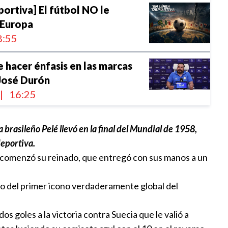
portiva] El fútbol NO le
 Europa
:55
hacer énfasis en las marcas
José Durón
|
16:25
poblanos son medallistas en
 brasileño Pelé llevó en la final del Mundial de 1958,
icanos 2026
deportiva.
0
que comenzó su reinado, que entregó con sus manos a un
ado del primer icono verdaderamente global del
onde a críticos de Infantino y
s goles a la victoria contra Suecia que le valió a
defensa de su marco legal