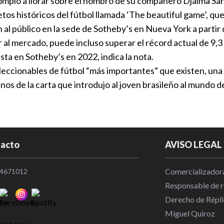
 rompió a llorar sobre el hombro de su compañero Djalma San
Internaciona
etos históricos del fútbol llamada ‘The beautiful game’, qu
Los Galaxy f
n al público en la sede de Sotheby’s en Nueva York a partir d
Internaciona
ir al mercado, puede incluso superar el récord actual de 9,
a en Sotheby’s en 2022, indica la nota.
coleccionables de fútbol “más importantes” que existen, una
México vence
finos de la carta que introdujo al joven brasileño al mundo
obtiene el b
Nacional
|
0
Fallece Jorg
acto
AVISO LEGAL
argentino
Internaciona
Comercializadora
4671012
Responsable de re
Presidente 
Derecho de Répli
y dice que n
Miguel Quiroz
trabajo