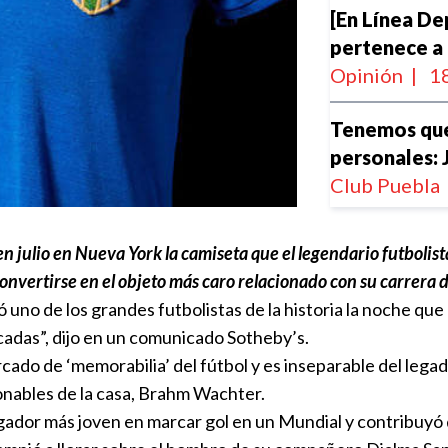
[En Línea De
pertenece a
Opinión
|
18
Tenemos que 
personales: 
Club Puebla
Futbolistas 
 julio en Nueva York la camiseta que el legendario futbolista
Centroamer
onvertirse en el objeto más caro relacionado con su carrera 
Local
|
15:4
vó uno de los grandes futbolistas de la historia la noche 
cadas”, dijo en un comunicado Sotheby’s.
rcado de ‘memorabilia’ del fútbol y es inseparable del leg
ionables de la casa, Brahm Wachter.
La FIFA resp
jugador más joven en marcar gol en un Mundial y contribuyó do
hace fuerte 