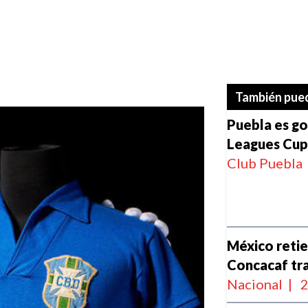
s
También pued
Puebla es go
Leagues Cu
Club Puebla
México retien
Concacaf tra
Nacional
|
2