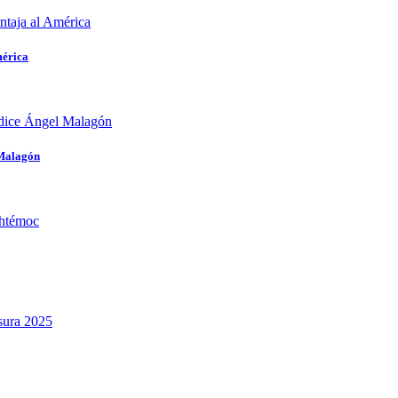
mérica
 Malagón