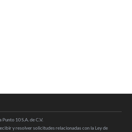
 Punto 10 S.A. de C.V.
cibir y resolver solicitudes relacionadas con la Ley de