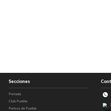
Secciones
Cont
Portada
Club Puebla
Pericos de Puebla