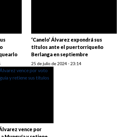
sus
‘Canelo’ Álvarez expondrá sus
ño
títulos ante el puertorriqueño
quearlo
Berlanga en septiembre
5
25 de julio de 2024 - 23:14
 Álvarez vence por
 a Munguía y retiene