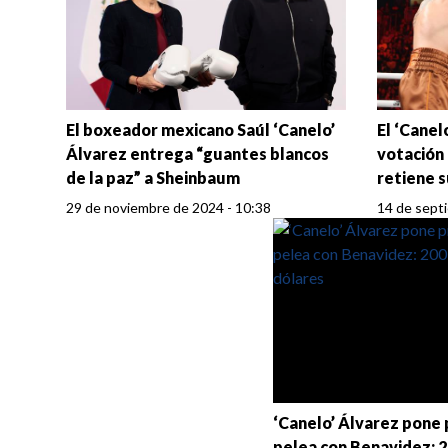
El boxeador mexicano Saúl ‘Canelo’
El ‘Canel
Álvarez entrega “guantes blancos
votación
de la paz” a Sheinbaum
retiene s
29 de noviembre de 2024 - 10:38
14 de sept
‘Canelo’ Álvarez pone 
pelea con Benavidez: 2