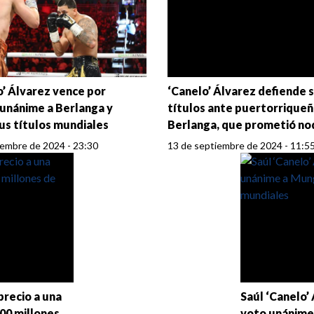
o’ Álvarez vence por
‘Canelo’ Álvarez defiende 
 unánime a Berlanga y
títulos ante puertorrique
us títulos mundiales
Berlanga, que prometió no
iembre de 2024 - 23:30
13 de septiembre de 2024 - 11:5
precio a una
Saúl ‘Canelo’
00 millones
voto unánime