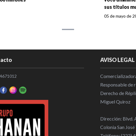
sus títulos m
05 de mayo de 2
acto
AVISO LEGAL
Comercializadora
4671012
Responsable de re
Derecho de Répli
Miguel Quiroz
Dirección: Blvd.
Colonia San José
Teléfono: (222)