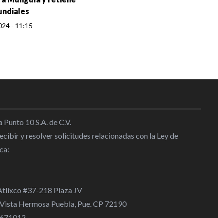
undiales
024 - 11:15
 Punto 10 S.A. de C.V.
cibir y resolver solicitudes relacionadas con la Ley de
ca:
 Atlixco #37-218 Plaza JV
 Vista Hermosa Puebla, Pue. CP 72190
 4671012