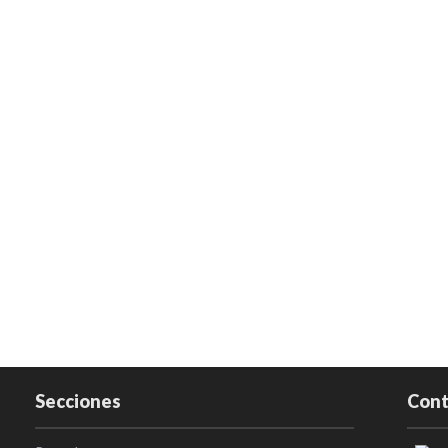
Secciones
Cont