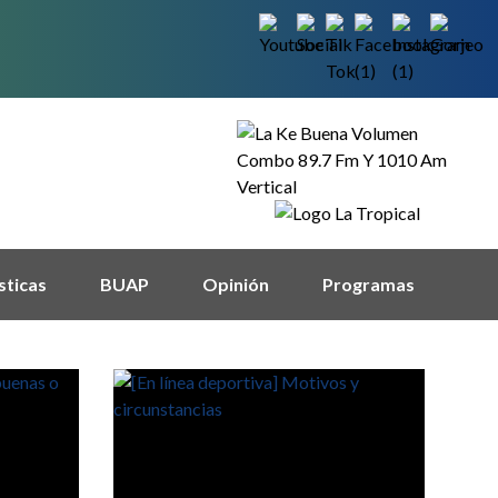
sticas
BUAP
Opinión
Programas