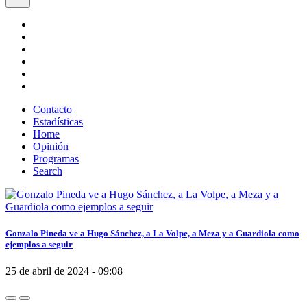
Contacto
Estadísticas
Home
Opinión
Programas
Search
Gonzalo Pineda ve a Hugo Sánchez, a La Volpe, a Meza y a Guardiola como
ejemplos a seguir
25 de abril de 2024 - 09:08