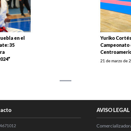
Puebla en el
Yuriko Cortés
ate: 35
Campeonato 
ra
Centroameric
2024”
21 de marzo de 2
acto
AVISO LEGAL
Comercializadora
4671012