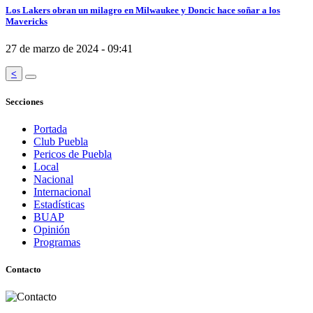
Los Lakers obran un milagro en Milwaukee y Doncic hace soñar a los
Mavericks
27 de marzo de 2024 - 09:41
<
Secciones
Portada
Club Puebla
Pericos de Puebla
Local
Nacional
Internacional
Estadísticas
BUAP
Opinión
Programas
Contacto