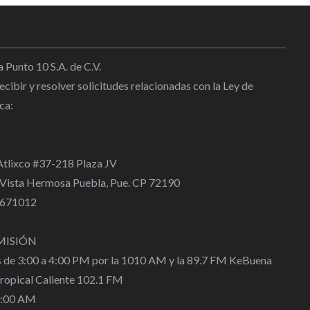
 Punto 10 S.A. de C.V.
cibir y resolver solicitudes relacionadas con la Ley de
ca:
 Atlixco #37-218 Plaza JV
 Vista Hermosa Puebla, Pue. CP 72190
 4671012
MISIÓN
s de 3:00 a 4:00 PM por la 1010 AM y la 89.7 FM KeBuena
Tropical Caliente 102.1 FM
0:00 AM