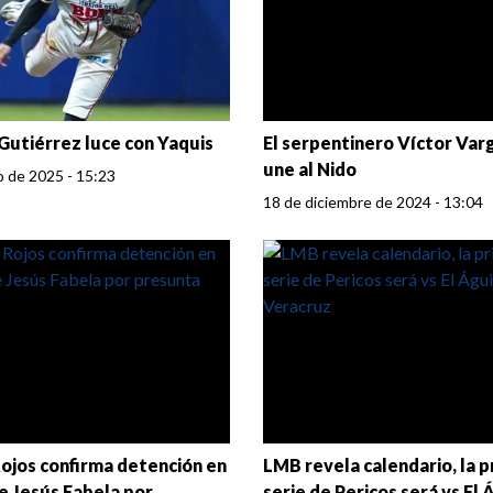
Gutiérrez luce con Yaquis
El serpentinero Víctor Var
une al Nido
o de 2025 - 15:23
18 de diciembre de 2024 - 13:04
ojos confirma detención en
LMB revela calendario, la 
e Jesús Fabela por
serie de Pericos será vs El 