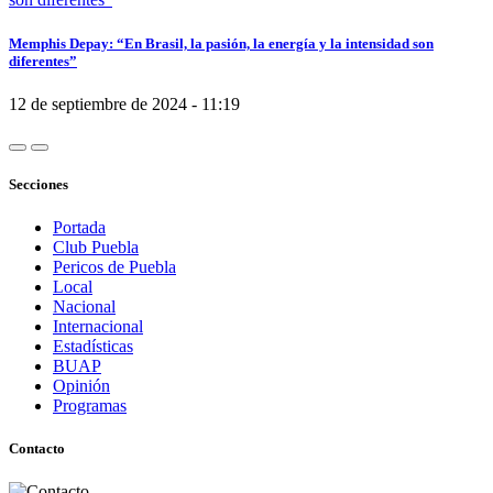
Memphis Depay: “En Brasil, la pasión, la energía y la intensidad son
diferentes”
12 de septiembre de 2024 - 11:19
Secciones
Portada
Club Puebla
Pericos de Puebla
Local
Nacional
Internacional
Estadísticas
BUAP
Opinión
Programas
Contacto