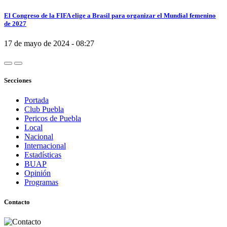
El Congreso de la FIFA elige a Brasil para organizar el Mundial femenino
de 2027
17 de mayo de 2024 - 08:27
Secciones
Portada
Club Puebla
Pericos de Puebla
Local
Nacional
Internacional
Estadísticas
BUAP
Opinión
Programas
Contacto