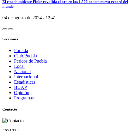
El estadounidense Finke revalida el oro en los 1.500 con un nuevo récord del
mundo
04 de agosto de 2024 - 12:41
Secciones
Portada
Club Puebla
Pericos de Puebla
Local
Nacional
Internacional
Estadísticas
BUAP
Opinión
Programas
Contacto
4671012