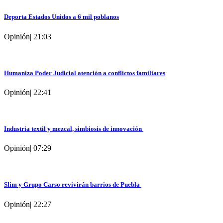
Deporta Estados Unidos a 6 mil poblanos
Opinión
|
21:03
Humaniza Poder Judicial atención a conflictos familiares
Opinión
|
22:41
Industria textil y mezcal, simbiosis de innovación
Opinión
|
07:29
Slim y Grupo Carso revivirán barrios de Puebla
Opinión
|
22:27