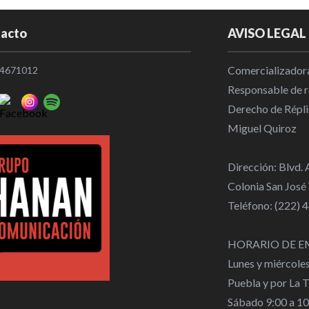
Las ligas eu
las competic
acto
AVISO LEGAL
Internaciona
Comercializadora
4671012
Mohamed Sala
Responsable de re
por el Trab
Derecho de Répli
Internaciona
Miguel Quiroz
Herrera domi
Dirección: Blvd.
metros y Méx
Colonia San José
Nacional
|
0
Teléfono: (222)
[En Línea D
HORARIO DE E
NADIE ESTÁ 
Lunes y miércole
Opinión
|
07
Puebla y por La 
Sábado 9:00 a 1