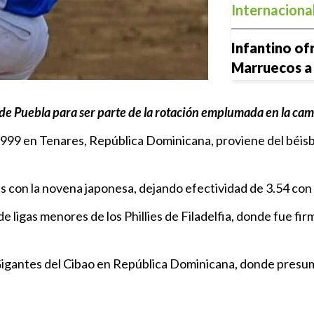
Internaciona
Infantino ofr
Marruecos a
Times”
Internaciona
s de Puebla para ser parte de la rotación emplumada en la c
1999 en Tenares, República Dominicana, proviene del béisb
Sumar y gana
Espinoza so
Puebla
s con la novena japonesa, dejando efectividad de 3.54 co
Club Puebla
e ligas menores de los Phillies de Filadelfia, donde fue fir
Es un orgullo
Aranza Lópe
 Gigantes del Cibao en República Dominicana, donde presu
Local
|
10:5