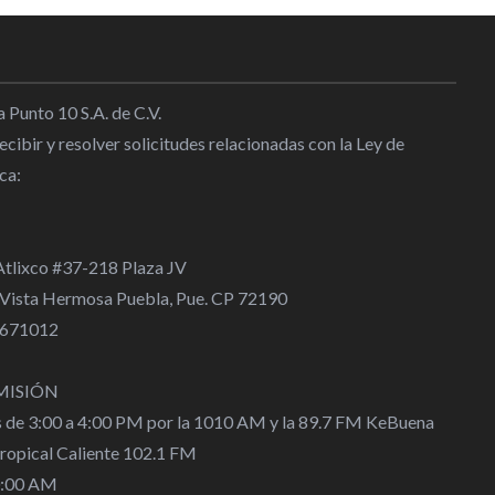
ropeas rechazan la expansión de
iones de la FIFA
l
|
09:48
 Punto 10 S.A. de C.V.
h llega a Turquía para fichar
cibir y resolver solicitudes relacionadas con la Ley de
zonspor
ca:
l
|
09:44
na con solvencia los 5.000
 Atlixco #37-218 Plaza JV
ico se acerca a su tercer título
 Vista Hermosa Puebla, Pue. CP 72190
9:25
 4671012
eportiva] LA EMPRESA QUE
MISIÓN
VIENDO: UC3 S.A.
s de 3:00 a 4:00 PM por la 1010 AM y la 89.7 FM KeBuena
:00
Tropical Caliente 102.1 FM
0:00 AM