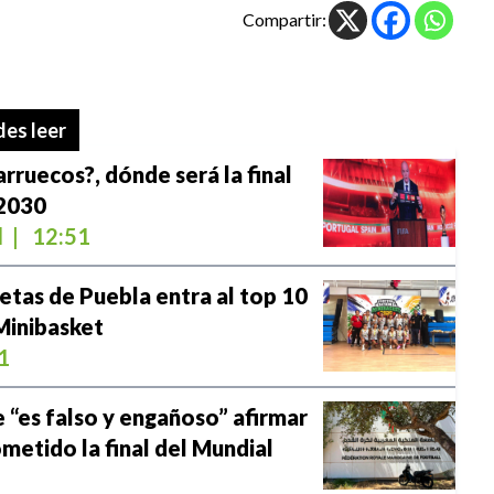
Compartir:
es leer
rruecos?, dónde será la final
 2030
l
|
12:51
tas de Puebla entra al top 10
Minibasket
1
e “es falso y engañoso” afirmar
metido la final del Mundial