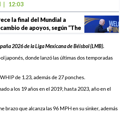
l
|
12:03
ece la final del Mundial a
 cambio de apoyos, según “The
l
|
11:35
ampaña 2026 de la Liga Mexicana de Béisbol (LMB).
ol japonés, donde lanzó las últimas dos temporadas
r para generar confianza, dice
bre debut en Leagues Cup con
n WHIP de 1.23, además de 27 ponches.
|
11:29
mado a los 19 años en el 2019, hasta 2023, año en el
 estar en lo más alto del podio:
z
me brazo que alcanza las 96 MPH en su sinker, además
8