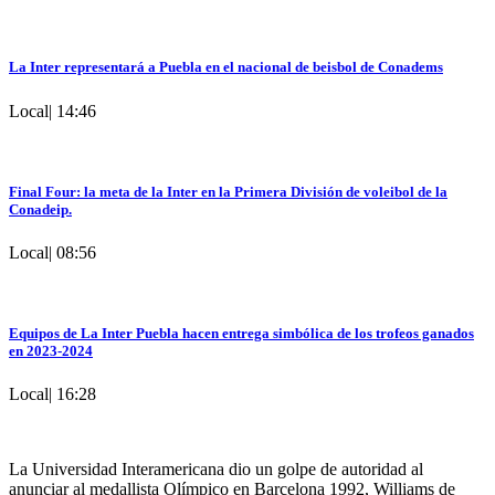
La Inter representará a Puebla en el nacional de beisbol de Conadems
Local
|
14:46
Final Four: la meta de la Inter en la Primera División de voleibol de la
Conadeip.
Local
|
08:56
Equipos de La Inter Puebla hacen entrega simbólica de los trofeos ganados
en 2023-2024
Local
|
16:28
La Universidad Interamericana dio un golpe de autoridad al
anunciar al medallista Olímpico en Barcelona 1992, Williams de