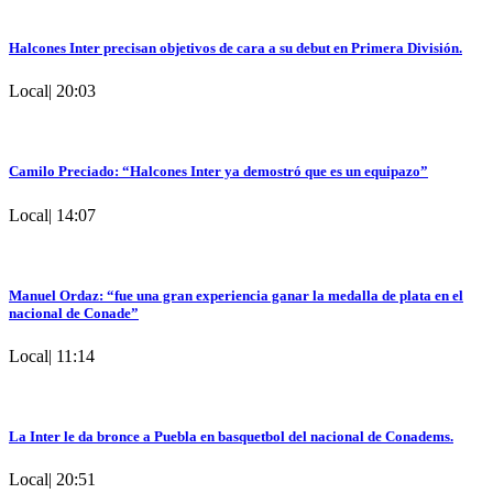
Halcones Inter precisan objetivos de cara a su debut en Primera División.
Local
|
20:03
Camilo Preciado: “Halcones Inter ya demostró que es un equipazo”
Local
|
14:07
Manuel Ordaz: “fue una gran experiencia ganar la medalla de plata en el
nacional de Conade”
Local
|
11:14
La Inter le da bronce a Puebla en basquetbol del nacional de Conadems.
Local
|
20:51