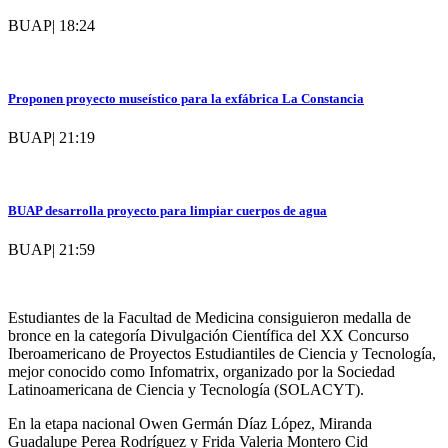
BUAP
|
18:24
Proponen proyecto museístico para la exfábrica La Constancia
BUAP
|
21:19
BUAP desarrolla proyecto para limpiar cuerpos de agua
BUAP
|
21:59
Estudiantes de la Facultad de Medicina consiguieron medalla de
bronce en la categoría Divulgación Científica del XX Concurso
Iberoamericano de Proyectos Estudiantiles de Ciencia y Tecnología,
mejor conocido como Infomatrix, organizado por la Sociedad
Latinoamericana de Ciencia y Tecnología (SOLACYT).
En la etapa nacional Owen Germán Díaz López, Miranda
Guadalupe Perea Rodríguez y Frida Valeria Montero Cid