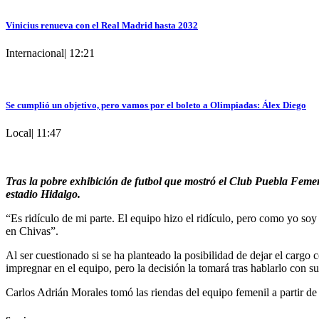
Vinicius renueva con el Real Madrid hasta 2032
Internacional
|
12:21
Se cumplió un objetivo, pero vamos por el boleto a Olimpiadas: Álex Diego
Local
|
11:47
Tras la pobre exhibición de futbol que mostró el Club Puebla Femeni
estadio Hidalgo.
“Es ridículo de mi parte. El equipo hizo el ridículo, pero como yo so
en Chivas”.
Al ser cuestionado si se ha planteado la posibilidad de dejar el cargo 
impregnar en el equipo, pero la decisión la tomará tras hablarlo con su
Carlos Adrián Morales tomó las riendas del equipo femenil a partir de