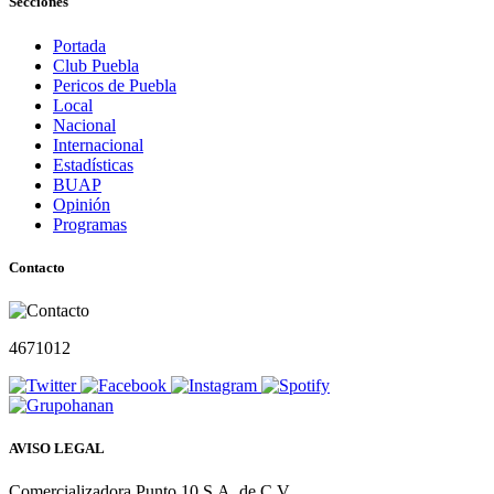
Secciones
Portada
Club Puebla
Pericos de Puebla
Local
Nacional
Internacional
Estadísticas
BUAP
Opinión
Programas
Contacto
4671012
AVISO LEGAL
Comercializadora Punto 10 S.A. de C.V.