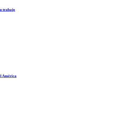
u trabajo
el América