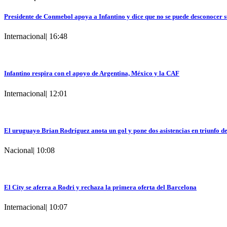
Presidente de Conmebol apoya a Infantino y dice que no se puede desconocer s
Internacional
|
16:48
Infantino respira con el apoyo de Argentina, México y la CAF
Internacional
|
12:01
El uruguayo Brian Rodríguez anota un gol y pone dos asistencias en triunfo d
Nacional
|
10:08
El City se aferra a Rodri y rechaza la primera oferta del Barcelona
Internacional
|
10:07