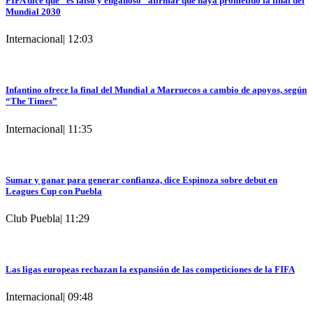
FIFA dice que “es falso y engañoso” afirmar que haya prometido la final del
Mundial 2030
Internacional
|
12:03
Infantino ofrece la final del Mundial a Marruecos a cambio de apoyos, según
“The Times”
Internacional
|
11:35
Sumar y ganar para generar confianza, dice Espinoza sobre debut en
Leagues Cup con Puebla
Club Puebla
|
11:29
Las ligas europeas rechazan la expansión de las competiciones de la FIFA
Internacional
|
09:48