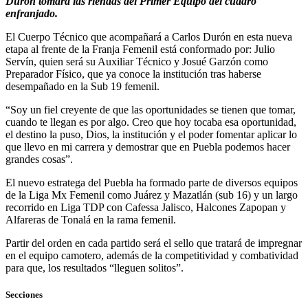
Durón tomará las riendas del Primer Equipo del cuadro
enfranjado.
El Cuerpo Técnico que acompañará a Carlos Durón en esta nueva
etapa al frente de la Franja Femenil está conformado por: Julio
Servín, quien será su Auxiliar Técnico y Josué Garzón como
Preparador Físico, que ya conoce la institución tras haberse
desempañado en la Sub 19 femenil.
“Soy un fiel creyente de que las oportunidades se tienen que tomar,
cuando te llegan es por algo. Creo que hoy tocaba esa oportunidad,
el destino la puso, Dios, la institución y el poder fomentar aplicar lo
que llevo en mi carrera y demostrar que en Puebla podemos hacer
grandes cosas”.
El nuevo estratega del Puebla ha formado parte de diversos equipos
de la Liga Mx Femenil como Juárez y Mazatlán (sub 16) y un largo
recorrido en Liga TDP con Cafessa Jalisco, Halcones Zapopan y
Alfareras de Tonalá en la rama femenil.
Partir del orden en cada partido será el sello que tratará de impregnar
en el equipo camotero, además de la competitividad y combatividad
para que, los resultados “lleguen solitos”.
Secciones