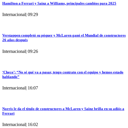
Hamilton a Ferrari y Sainz a Williams, principales cambios para 2025
Internacional
|
09:29
Verstappen completó su póquer y McLaren ganó el Mundial de constructores
26 años después
Internacional
|
09:26
‘Checo’: “No sé qué va a pasar, tengo contrato con el equipo y hemos estado
hablando”
Internacional
|
16:07
Norris le da el titulo de constructores a McLaren y Sainz brilla en su adiós a
Ferrari
Internacional
|
16:02