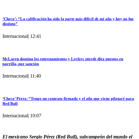
‘Checo’: “La calificación ha sido la parte más difícil de mi año y hoy no fue
distinto”
Internacional
|
12:41
McLaren domina los entrenamientos y Leclerc pierde diez puestos en
parrilla, por sanción
Internacional
|
11:40
‘Checo’ Pérez: “Tengo un contrato firmado y el año que viene pilotaré para
Red Bull
Internacional
|
10:07
El mexicano Sergio Pérez (Red Bull), subcampeón del mundo el