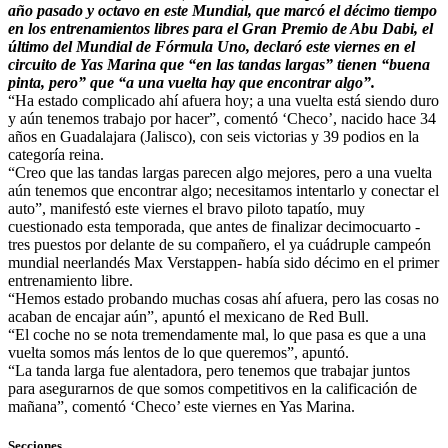
año pasado y octavo en este Mundial, que marcó el décimo tiempo
en los entrenamientos libres para el Gran Premio de Abu Dabi, el
último del Mundial de Fórmula Uno, declaró este viernes en el
circuito de Yas Marina que “en las tandas largas” tienen “buena
pinta, pero” que “a una vuelta hay que encontrar algo”.
“Ha estado complicado ahí afuera hoy; a una vuelta está siendo duro
y aún tenemos trabajo por hacer”, comentó ‘Checo’, nacido hace 34
años en Guadalajara (Jalisco), con seis victorias y 39 podios en la
categoría reina.
“Creo que las tandas largas parecen algo mejores, pero a una vuelta
aún tenemos que encontrar algo; necesitamos intentarlo y conectar el
auto”, manifestó este viernes el bravo piloto tapatío, muy
cuestionado esta temporada, que antes de finalizar decimocuarto -
tres puestos por delante de su compañero, el ya cuádruple campeón
mundial neerlandés Max Verstappen- había sido décimo en el primer
entrenamiento libre.
“Hemos estado probando muchas cosas ahí afuera, pero las cosas no
acaban de encajar aún”, apuntó el mexicano de Red Bull.
“El coche no se nota tremendamente mal, lo que pasa es que a una
vuelta somos más lentos de lo que queremos”, apuntó.
“La tanda larga fue alentadora, pero tenemos que trabajar juntos
para asegurarnos de que somos competitivos en la calificación de
mañana”, comentó ‘Checo’ este viernes en Yas Marina.
Secciones