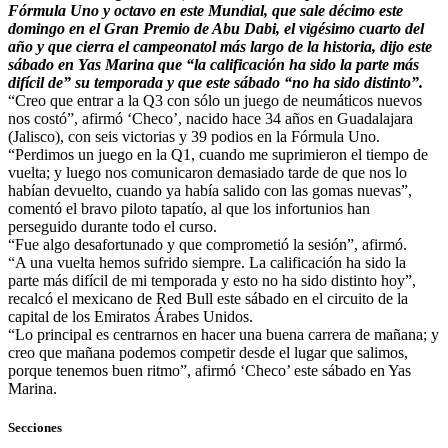
Fórmula Uno y octavo en este Mundial, que sale décimo este
domingo en el Gran Premio de Abu Dabi, el vigésimo cuarto del
año y que cierra el campeonatol más largo de la historia, dijo este
sábado en Yas Marina que “la calificación ha sido la parte más
difícil de” su temporada y que este sábado “no ha sido distinto”.
“Creo que entrar a la Q3 con sólo un juego de neumáticos nuevos
nos costó”, afirmó ‘Checo’, nacido hace 34 años en Guadalajara
(Jalisco), con seis victorias y 39 podios en la Fórmula Uno.
“Perdimos un juego en la Q1, cuando me suprimieron el tiempo de
vuelta; y luego nos comunicaron demasiado tarde de que nos lo
habían devuelto, cuando ya había salido con las gomas nuevas”,
comentó el bravo piloto tapatío, al que los infortunios han
perseguido durante todo el curso.
“Fue algo desafortunado y que comprometió la sesión”, afirmó.
“A una vuelta hemos sufrido siempre. La calificación ha sido la
parte más difícil de mi temporada y esto no ha sido distinto hoy”,
recalcó el mexicano de Red Bull este sábado en el circuito de la
capital de los Emiratos Árabes Unidos.
“Lo principal es centrarnos en hacer una buena carrera de mañana; y
creo que mañana podemos competir desde el lugar que salimos,
porque tenemos buen ritmo”, afirmó ‘Checo’ este sábado en Yas
Marina.
Secciones