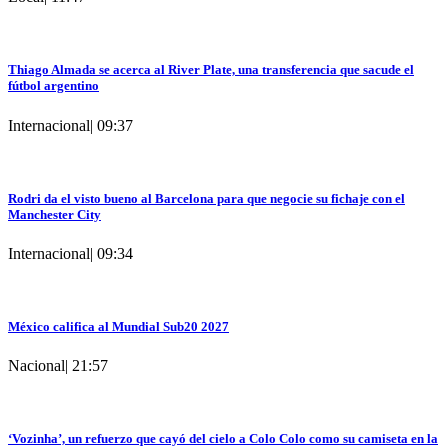
Thiago Almada se acerca al River Plate, una transferencia que sacude el
fútbol argentino
Internacional
|
09:37
Rodri da el visto bueno al Barcelona para que negocie su fichaje con el
Manchester City
Internacional
|
09:34
México califica al Mundial Sub20 2027
Nacional
|
21:57
‘Vozinha’, un refuerzo que cayó del cielo a Colo Colo como su camiseta en la