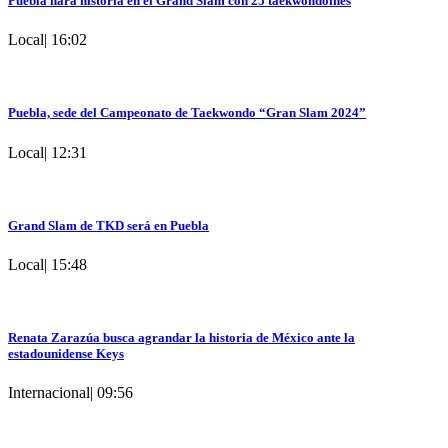
Puebla hará historia en el Grand Slam con 25 taekwondoínes
Local
|
16:02
Puebla, sede del Campeonato de Taekwondo “Gran Slam 2024”
Local
|
12:31
Grand Slam de TKD será en Puebla
Local
|
15:48
Renata Zarazúa busca agrandar la historia de México ante la
estadounidense Keys
Internacional
|
09:56