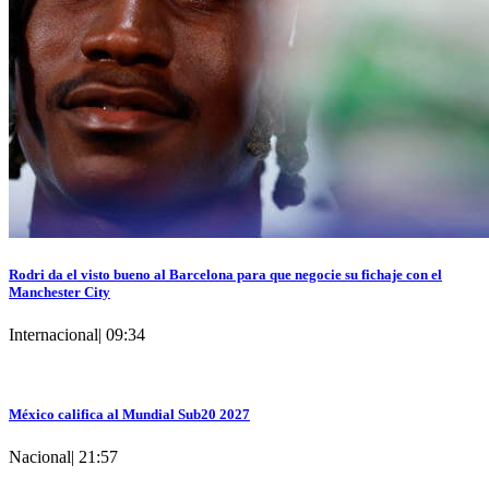
Rodri da el visto bueno al Barcelona para que negocie su fichaje con el
Manchester City
Internacional
|
09:34
México califica al Mundial Sub20 2027
Nacional
|
21:57