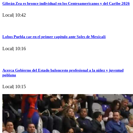
Gibrán Zea es bronce individual en los Centroamericanos y del Caribe 2026
Local
|
10:42
Lobos Puebla cae en el primer capítulo ante Soles de Mexicali
Local
|
10:16
Acerca Gobierno del Estado baloncesto profesional a la niñez y juventud
poblana
Local
|
10:15