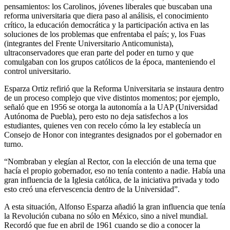
pensamientos: los Carolinos, jóvenes liberales que buscaban una
reforma universitaria que diera paso al análisis, el conocimiento
crítico, la educación democrática y la participación activa en las
soluciones de los problemas que enfrentaba el país; y, los Fuas
(integrantes del Frente Universitario Anticomunista),
ultraconservadores que eran parte del poder en turno y que
comulgaban con los grupos católicos de la época, manteniendo el
control universitario.
Esparza Ortiz refirió que la Reforma Universitaria se instaura dentro
de un proceso complejo que vive distintos momentos; por ejemplo,
señaló que en 1956 se otorga la autonomía a la UAP (Universidad
Autónoma de Puebla), pero esto no deja satisfechos a los
estudiantes, quienes ven con recelo cómo la ley establecía un
Consejo de Honor con integrantes designados por el gobernador en
turno.
“Nombraban y elegían al Rector, con la elección de una terna que
hacía el propio gobernador, eso no tenía contento a nadie. Había una
gran influencia de la Iglesia católica, de la iniciativa privada y todo
esto creó una efervescencia dentro de la Universidad”.
A esta situación, Alfonso Esparza añadió la gran influencia que tenía
la Revolución cubana no sólo en México, sino a nivel mundial.
Recordó que fue en abril de 1961 cuando se dio a conocer la