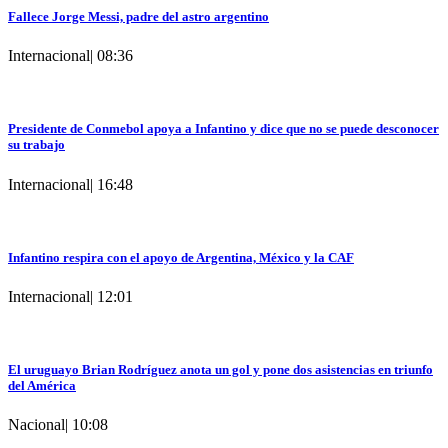
Fallece Jorge Messi, padre del astro argentino
Internacional
|
08:36
Presidente de Conmebol apoya a Infantino y dice que no se puede desconocer
su trabajo
Internacional
|
16:48
Infantino respira con el apoyo de Argentina, México y la CAF
Internacional
|
12:01
El uruguayo Brian Rodríguez anota un gol y pone dos asistencias en triunfo
del América
Nacional
|
10:08