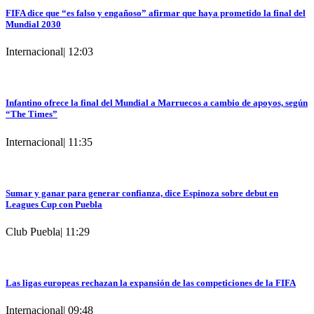
FIFA dice que “es falso y engañoso” afirmar que haya prometido la final del
Mundial 2030
Internacional
|
12:03
Infantino ofrece la final del Mundial a Marruecos a cambio de apoyos, según
“The Times”
Internacional
|
11:35
Sumar y ganar para generar confianza, dice Espinoza sobre debut en
Leagues Cup con Puebla
Club Puebla
|
11:29
Las ligas europeas rechazan la expansión de las competiciones de la FIFA
Internacional
|
09:48