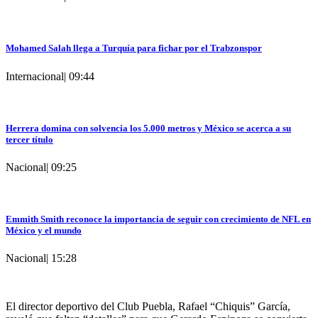
Mohamed Salah llega a Turquía para fichar por el Trabzonspor
Internacional
|
09:44
Herrera domina con solvencia los 5.000 metros y México se acerca a su
tercer título
Nacional
|
09:25
Emmith Smith reconoce la importancia de seguir con crecimiento de NFL en
México y el mundo
Nacional
|
15:28
El director deportivo del Club Puebla, Rafael “Chiquis” García,