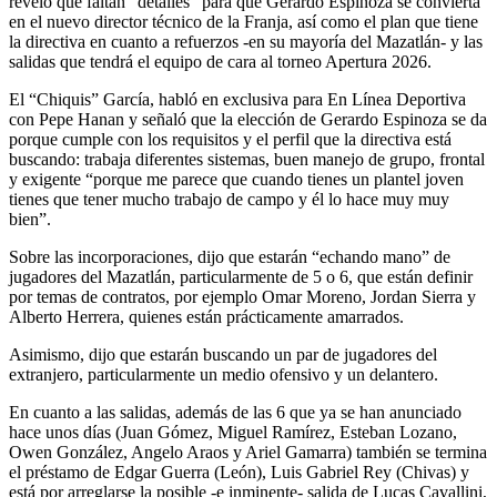
reveló que faltan “detalles” para que Gerardo Espinoza se convierta
en el nuevo director técnico de la Franja, así como el plan que tiene
la directiva en cuanto a refuerzos -en su mayoría del Mazatlán- y las
salidas que tendrá el equipo de cara al torneo Apertura 2026.
El “Chiquis” García, habló en exclusiva para En Línea Deportiva
con Pepe Hanan y señaló que la elección de Gerardo Espinoza se da
porque cumple con los requisitos y el perfil que la directiva está
buscando: trabaja diferentes sistemas, buen manejo de grupo, frontal
y exigente “porque me parece que cuando tienes un plantel joven
tienes que tener mucho trabajo de campo y él lo hace muy muy
bien”.
Sobre las incorporaciones, dijo que estarán “echando mano” de
jugadores del Mazatlán, particularmente de 5 o 6, que están definir
por temas de contratos, por ejemplo Omar Moreno, Jordan Sierra y
Alberto Herrera, quienes están prácticamente amarrados.
Asimismo, dijo que estarán buscando un par de jugadores del
extranjero, particularmente un medio ofensivo y un delantero.
En cuanto a las salidas, además de las 6 que ya se han anunciado
hace unos días (Juan Gómez, Miguel Ramírez, Esteban Lozano,
Owen González, Angelo Araos y Ariel Gamarra) también se termina
el préstamo de Edgar Guerra (León), Luis Gabriel Rey (Chivas) y
está por arreglarse la posible -e inminente- salida de Lucas Cavallini,