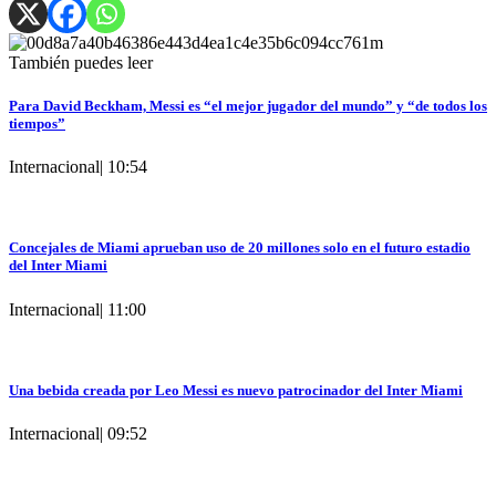
También puedes leer
Para David Beckham, Messi es “el mejor jugador del mundo” y “de todos los
tiempos”
Internacional
|
10:54
Concejales de Miami aprueban uso de 20 millones solo en el futuro estadio
del Inter Miami
Internacional
|
11:00
Una bebida creada por Leo Messi es nuevo patrocinador del Inter Miami
Internacional
|
09:52