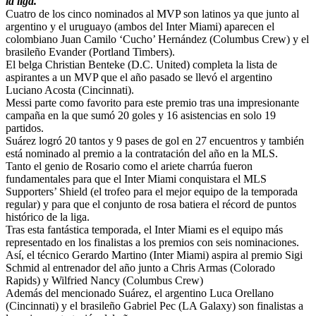
la liga.
Cuatro de los cinco nominados al MVP son latinos ya que junto al
argentino y el uruguayo (ambos del Inter Miami) aparecen el
colombiano Juan Camilo ‘Cucho’ Hernández (Columbus Crew) y el
brasileño Evander (Portland Timbers).
El belga Christian Benteke (D.C. United) completa la lista de
aspirantes a un MVP que el año pasado se llevó el argentino
Luciano Acosta (Cincinnati).
Messi parte como favorito para este premio tras una impresionante
campaña en la que sumó 20 goles y 16 asistencias en solo 19
partidos.
Suárez logró 20 tantos y 9 pases de gol en 27 encuentros y también
está nominado al premio a la contratación del año en la MLS.
Tanto el genio de Rosario como el ariete charrúa fueron
fundamentales para que el Inter Miami conquistara el MLS
Supporters’ Shield (el trofeo para el mejor equipo de la temporada
regular) y para que el conjunto de rosa batiera el récord de puntos
histórico de la liga.
Tras esta fantástica temporada, el Inter Miami es el equipo más
representado en los finalistas a los premios con seis nominaciones.
Así, el técnico Gerardo Martino (Inter Miami) aspira al premio Sigi
Schmid al entrenador del año junto a Chris Armas (Colorado
Rapids) y Wilfried Nancy (Columbus Crew)
Además del mencionado Suárez, el argentino Luca Orellano
(Cincinnati) y el brasileño Gabriel Pec (LA Galaxy) son finalistas a