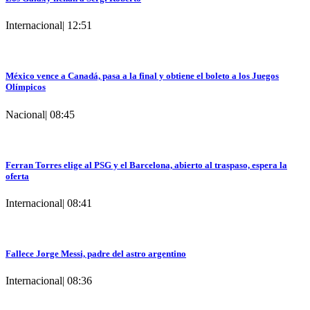
Internacional
|
12:51
México vence a Canadá, pasa a la final y obtiene el boleto a los Juegos
Olímpicos
Nacional
|
08:45
Ferran Torres elige al PSG y el Barcelona, abierto al traspaso, espera la
oferta
Internacional
|
08:41
Fallece Jorge Messi, padre del astro argentino
Internacional
|
08:36