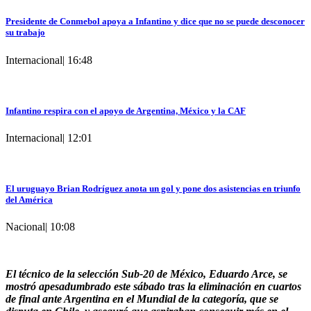
Presidente de Conmebol apoya a Infantino y dice que no se puede desconocer
su trabajo
Internacional
|
16:48
Infantino respira con el apoyo de Argentina, México y la CAF
Internacional
|
12:01
El uruguayo Brian Rodríguez anota un gol y pone dos asistencias en triunfo
del América
Nacional
|
10:08
El técnico de la selección Sub-20 de México, Eduardo Arce, se
mostró apesadumbrado este sábado tras la eliminación en cuartos
de final ante Argentina en el Mundial de la categoría, que se