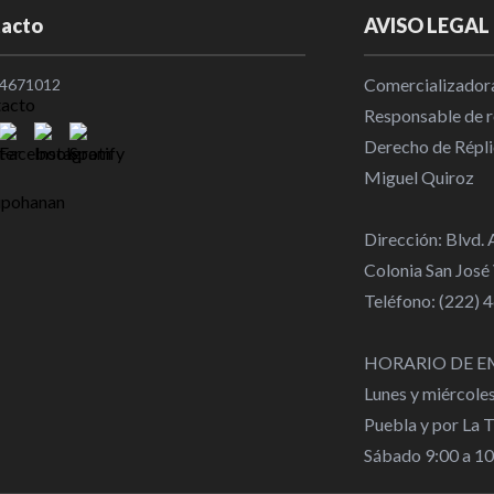
acto
AVISO LEGAL
Mohamed Sala
por el Trab
Comercializadora
4671012
Internaciona
Responsable de re
Derecho de Répli
Emmith Smit
Miguel Quiroz
seguir con c
el mundo
Dirección: Blvd.
Nacional
|
1
Colonia San José
Teléfono: (222)
Jordania acu
apoyará su r
HORARIO DE E
Internaciona
Lunes y miércole
Puebla y por La 
Sábado 9:00 a 1