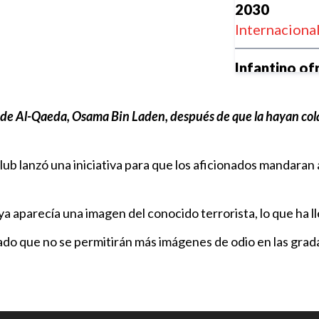
2030
Internaciona
Infantino ofr
Marruecos a
Times”
er de Al-Qaeda, Osama Bin Laden, después de que la hayan col
Internaciona
 club lanzó una iniciativa para que los aficionados mandara
Sumar y gana
Espinoza so
Puebla
a aparecía una imagen del conocido terrorista, lo que ha lle
Club Puebla
ado que no se permitirán más imágenes de odio en las grad
Las ligas eu
las competic
Internaciona