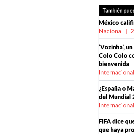
También pued
México calif
Nacional
|
2
‘Vozinha’, un
Colo Colo co
bienvenida
Internaciona
¿España o Ma
del Mundial
Internaciona
FIFA dice qu
que haya pro