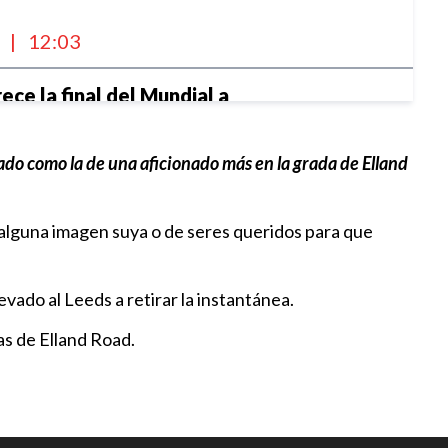
l
|
12:03
ece la final del Mundial a
 cambio de apoyos, según “The
ado como la de una aficionado más en la grada de Elland
l
|
11:35
n alguna imagen suya o de seres queridos para que
r para generar confianza, dice
bre debut en Leagues Cup con
vado al Leeds a retirar la instantánea.
|
11:29
as de Elland Road.
ropeas rechazan la expansión de
iones de la FIFA
l
|
09:48