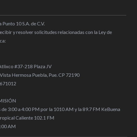
h llega a Turquía para fichar
zonspor
 Punto 10 S.A. de C.V.
l
|
09:44
cibir y resolver solicitudes relacionadas con la Ley de
ca:
h reconoce la importancia de
recimiento de NFL en México y
 Atlixco #37-218 Plaza JV
5:28
 Vista Hermosa Puebla, Pue. CP 72190
 4671012
sa a Infantino de “chantaje” y no
eelección al frente de la FIFA
MISIÓN
l
|
11:53
s de 3:00 a 4:00 PM por la 1010 AM y la 89.7 FM KeBuena
Tropical Caliente 102.1 FM
0:00 AM