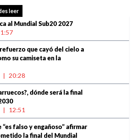
es leer
ica al Mundial Sub20 2027
1:57
 refuerzo que cayó del cielo a
mo su camiseta en la
l
|
20:28
rruecos?, dónde será la final
 2030
l
|
12:51
e “es falso y engañoso” afirmar
metido la final del Mundial