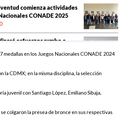
uventud comienza actividades
 Nacionales CONADE 2025
0
dinará esfuerzos rumbo a
picos 2026
l de 7 medallas en los Juegos Nacionales CONADE 2024
9
n la CDMX; en la misma disciplina, la selección
sede de cinco torneos de
 sala NORCECA
6:07
ía juvenil con Santiago López, Emiliano Sibaja,
de Puebla pagará la deuda a la
, se colgaron la presea de bronce en sus respectivas
enero
8