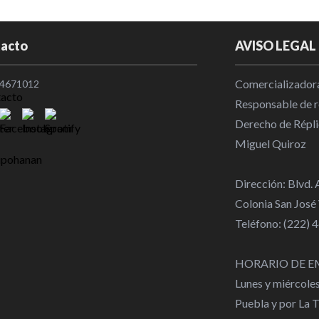
La CONADE pi
acto
AVISO LEGAL
desistan de
Pacheco gara
Comercializadora
4671012
deportistas 
Responsable de re
los jueces
Derecho de Répli
Nacional
|
1
Miguel Quiroz
Rommel Pac
Dirección: Blvd.
el deporte 
Colonia San José
Nacional
|
0
Teléfono: (222)
Marco Verde 
HORARIO DE E
Premio Naci
Lunes y miércole
Nacional
|
1
Puebla y por La 