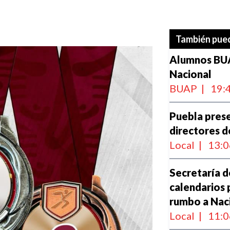
También pued
Alumnos BUA
Nacional
BUAP
|
19:
Puebla pres
directores 
Local
|
13:0
Secretaría d
calendarios 
rumbo a Na
Local
|
11:0