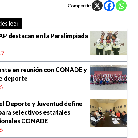
Compartir:
es leer
P destacan en la Paralimpiada
47
ente en reunión con CONADE y
de deporte
6
el Deporte y Juventud define
para selectivos estatales
cionales CONADE
6