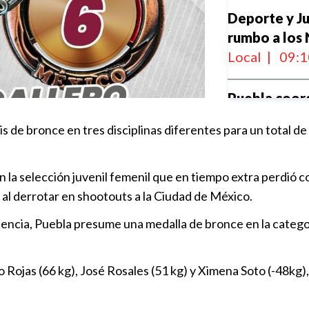
Deporte y J
rumbo a los
Local
|
09:1
Puebla coor
Juegos Olím
is de bronce en tres disciplinas diferentes para un tota
Local
|
17:1
n la selección juvenil femenil que en tiempo extra perdió co
México será 
e al derrotar en shootouts a la Ciudad de México.
voleibol de
Nacional
|
1
elencia, Puebla presume una medalla de bronce en la categor
El gobierno 
Rojas (66 kg), José Rosales (51 kg) y Ximena Soto (-48kg)
CONADE en 
Local
|
12:0