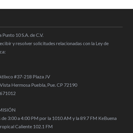
de a los atletas que no
 sus procesos legales-Rommel
ntiza el pago de becas a los
 Punto 10 S.A. de C.V.
de acuerdo con la resolución de
cibir y resolver solicitudes relacionadas con la Ley de
ca:
6:22
heco refrenda compromiso con
 Atlixco #37-218 Plaza JV
de México
 Vista Hermosa Puebla, Pue. CP 72190
9:51
 4671012
y su entrenador van por el
MISIÓN
onal de Deportes 2024
s de 3:00 a 4:00 PM por la 1010 AM y la 89.7 FM KeBuena
3:39
Tropical Caliente 102.1 FM