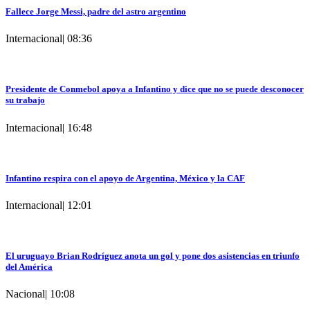
Fallece Jorge Messi, padre del astro argentino
Internacional
|
08:36
Presidente de Conmebol apoya a Infantino y dice que no se puede desconocer
su trabajo
Internacional
|
16:48
Infantino respira con el apoyo de Argentina, México y la CAF
Internacional
|
12:01
El uruguayo Brian Rodríguez anota un gol y pone dos asistencias en triunfo
del América
Nacional
|
10:08