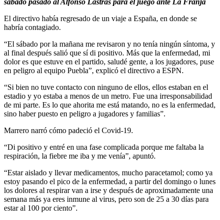
sábado pasado al Alfonso Lastras para el juego ante La Franja
El directivo había regresado de un viaje a España, en donde se
habría contagiado.
“El sábado por la mañana me revisaron y no tenía ningún síntoma, y
al final después salió que sí di positivo. Más que la enfermedad, mi
dolor es que estuve en el partido, saludé gente, a los jugadores, puse
en peligro al equipo Puebla”, explicó el directivo a ESPN.
“Si bien no tuve contacto con ninguno de ellos, ellos estaban en el
estadio y yo estaba a menos de un metro. Fue una irresponsabilidad
de mi parte. Es lo que ahorita me está matando, no es la enfermedad,
sino haber puesto en peligro a jugadores y familias”.
Marrero narró cómo padeció el Covid-19.
“Di positivo y entré en una fase complicada porque me faltaba la
respiración, la fiebre me iba y me venía”, apuntó.
“Estar aislado y llevar medicamentos, mucho paracetamol; como ya
estoy pasando el pico de la enfermedad, a partir del domingo o lunes
los dolores al respirar van a irse y después de aproximadamente una
semana más ya eres inmune al virus, pero son de 25 a 30 días para
estar al 100 por ciento”.